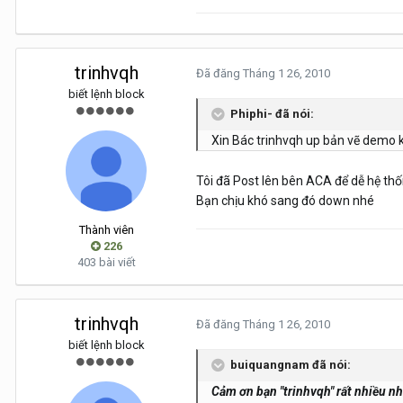
trinhvqh
Đã đăng
Tháng 1 26, 2010
biết lệnh block
Phiphi- đã nói:
Xin Bác trinhvqh up bản vẽ demo kh
Tôi đã Post lên bên ACA để dễ hệ th
Bạn chịu khó sang đó down nhé
Thành viên
226
403 bài viết
trinhvqh
Đã đăng
Tháng 1 26, 2010
biết lệnh block
buiquangnam đã nói:
Cảm ơn bạn "trinhvqh" rất nhiều n