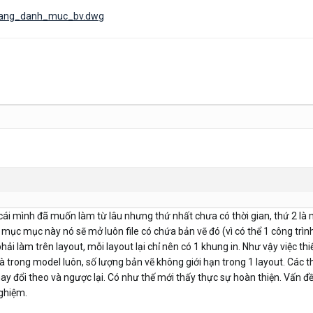
/bang_danh_muc_bv.dwg
 cái mình đã muốn làm từ lâu nhưng thứ nhất chưa có thời gian, thứ 2 là
o mục mục này nó sẽ mở luôn file có chứa bản vẽ đó (vì có thể 1 công trình
à phải làm trên layout, mỗi layout lại chỉ nên có 1 khung in. Như vậy việc
 trong model luôn, số lượng bản vẽ không giới hạn trong 1 layout. Các thôn
thay đổi theo và ngược lại. Có như thế mới thấy thực sự hoàn thiện. Vấn đề
ghiệm.