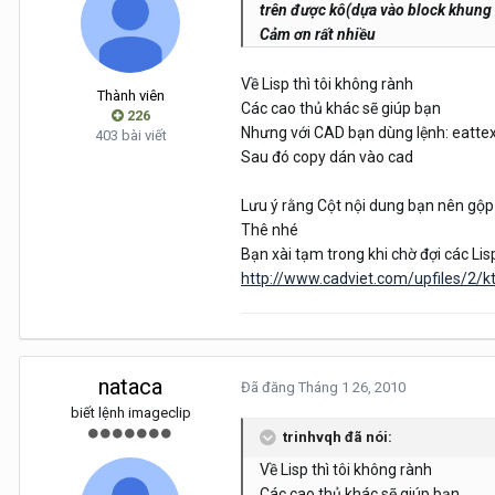
trên được kô(dựa vào block khung 
Cảm ơn rất nhiều
Về Lisp thì tôi không rành
Thành viên
Các cao thủ khác sẽ giúp bạn
226
Nhưng với CAD bạn dùng lệnh: eattex
403 bài viết
Sau đó copy dán vào cad
Lưu ý rằng Cột nội dung bạn nên gộp 
Thê nhé
Bạn xài tạm trong khi chờ đợi các Lis
http://www.cadviet.com/upfiles/2/kt
nataca
Đã đăng
Tháng 1 26, 2010
biết lệnh imageclip
trinhvqh đã nói:
Về Lisp thì tôi không rành
Các cao thủ khác sẽ giúp bạn