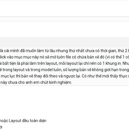
là cái mình đã muốn làm từ lâu nhưng thứ nhất chưa có thời gian, thứ 2
lick vào mục mục này nó sẽ mở luôn file có chứa bản vẽ đó (vì có thể 1 côn
ái bất tiện là phải làm trên layout, mỗi layout lại chỉ nên có 1 khung in. 
 trong layout và trong model luôn, số lượng bản vẽ không giới hạn trong 1
 ở mục lục thì bản vẽ thay đổi theo và ngược lại. Có như thế mới thấy thực
ái này chưa cho anh em chút kinh nghiệm.
hoặc Layout đều toàn diện
ời