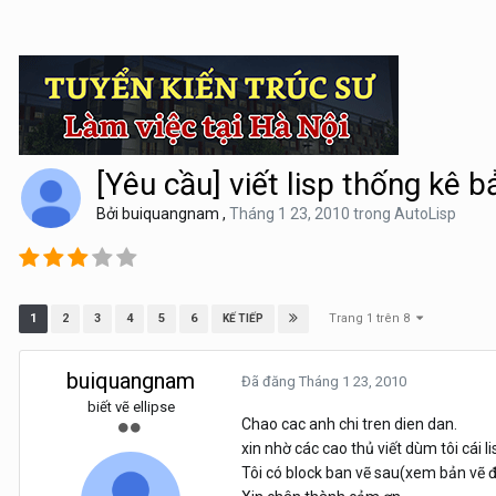
[Yêu cầu] viết lisp thống kê b
Bởi
buiquangnam
,
Tháng 1 23, 2010
trong
AutoLisp
Trang 1 trên 8
1
2
3
4
5
6
KẾ TIẾP
buiquangnam
Đã đăng
Tháng 1 23, 2010
biết vẽ ellipse
Chao cac anh chi tren dien dan.
xin nhờ các cao thủ viết dùm tôi cái li
Tôi có block ban vẽ sau(xem bản vẽ đ