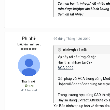
Cảm ơn bạn "trinhvqh" rất nhiều n
trên được kô(dựa vào block khung 
Cảm ơn rất nhiều
Phiphi-
Đã đăng
Tháng 1 26, 2010
biết lệnh minsert
trinhvqh đã nói:
Vụ này tôi đã từng đề cập
Hãy tham khảo tại đây
ACA 2009
Giải pháp với ACA trong cùng Mod
Thành viên
Hoặc với Sheet Shet cũng rất tuyệt
178
431 bài viết
Trong trường hợp dùng CAD thì vi
Hãy sử dụng Extract Attribute có
Xin Bác trinhvqh up bản vẽ demo khun