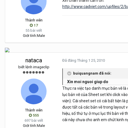
Xin chân thành cảm ơn.
http://www.cadviet.com/upfiles/2
Thành viên
17
55 bài viết
Giới tính:
Male
nataca
Đã đăng
Tháng 1 25, 2010
biết lệnh imageclip
buiquangnam đã nói:
Xin moi nguoi giup do
Thực ra việc tạo danh mục bản vẽ là
lục bản vẽ của Sheet set khi click và
viện). Cái sheet set có cái bất tiện l
được tất cả các bản vẽ trong layout và
Thành viên
hiệu, số thứ tự ở mục lục thì bản vẽ 
555
cái này chưa cho anh em chút kinh n
697 bài viết
Giới tính:
Male