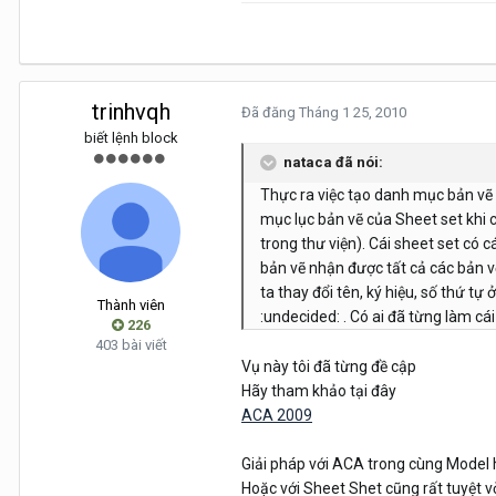
trinhvqh
Đã đăng
Tháng 1 25, 2010
biết lệnh block
nataca đã nói:
Thực ra việc tạo danh mục bản vẽ 
mục lục bản vẽ của Sheet set khi c
trong thư viện). Cái sheet set có c
bản vẽ nhận được tất cả các bản vẽ
ta thay đổi tên, ký hiệu, số thứ tự
Thành viên
:undecided: . Có ai đã từng làm c
226
403 bài viết
Vụ này tôi đã từng đề cập
Hãy tham khảo tại đây
ACA 2009
Giải pháp với ACA trong cùng Model 
Hoặc với Sheet Shet cũng rất tuyệt v