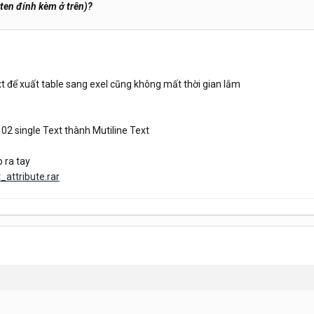
ten đính kèm ở trên)?
t để xuất table sang exel cũng không mất thời gian lắm
02 single Text thành Mutiline Text
p ra tay
_attribute.rar