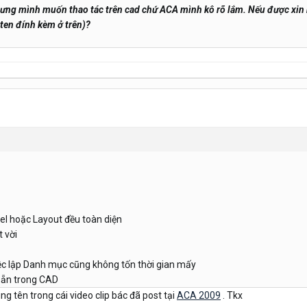
hưng mình muốn thao tác trên cad chứ ACA mình kô rõ lắm. Nếu được xin n
ten đính kèm ở trên)?
el hoặc Layout đều toàn diện
 vời
ệc lập Danh mục cũng không tốn thời gian mấy
 sẵn trong CAD
g tên trong cái video clip bác đã post tại
ACA 2009
. Tkx