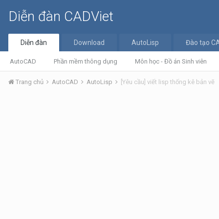
Diễn đàn CADViet
Diễn đàn
Download
AutoLisp
Đào tạo C
AutoCAD
Phần mềm thông dụng
Môn học - Đồ án Sinh viên
Trang chủ
AutoCAD
AutoLisp
[Yêu cầu] viết lisp thống kê bản vẽ