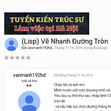
(Lisp) Vẽ Nhanh Đường Tròn
Bởi
vanmanh192hd
,
Tháng 11 14, 2016
trong
AutoLisp
vanmanh192hd
Đã đăng
Tháng 11 14, 2016
biết vẽ line
Chào tất cả anh em.
Mình muốn viết một chương trình vẽ 
Yêu cầu cụ thể như sau: nhập lệnh C
tròn đó
. và nếu tiếp tục chọn đường thẳng t