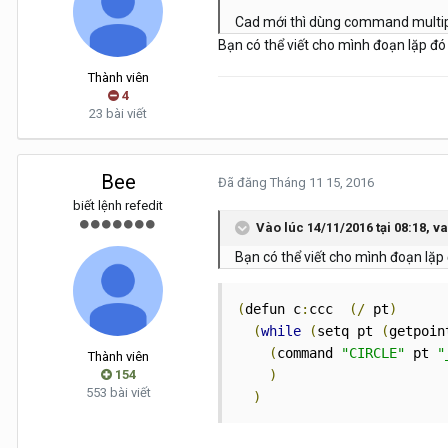
Cad mới thì dùng command multiple
Bạn có thể viết cho mình đoạn lặp đó 
Thành viên
4
23 bài viết
Bee
Đã đăng
Tháng 11 15, 2016
biết lệnh refedit
Vào lúc 14/11/2016 tại 08:18, 
Bạn có thể viết cho mình đoạn lặp 
(
defun c
:
ccc  
(/
 pt
)
(
while
(
setq pt 
(
getpoin
(
command 
"CIRCLE"
 pt 
"
Thành viên
154
)
553 bài viết
)