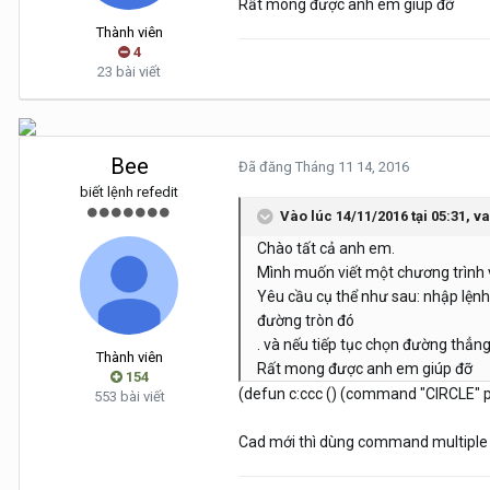
Rất mong được anh em giúp đỡ
Thành viên
4
23 bài viết
Bee
Đã đăng
Tháng 11 14, 2016
biết lệnh refedit
Vào lúc 14/11/2016 tại 05:31, 
Chào tất cả anh em.
Mình muốn viết một chương trình 
Yêu cầu cụ thể như sau: nhập lệnh
đường tròn đó
. và nếu tiếp tục chọn đường thẳng
Thành viên
Rất mong được anh em giúp đỡ
154
(defun c:ccc () (command "CIRCLE" p
553 bài viết
Cad mới thì dùng command multiple lặ