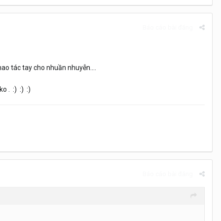
Báo cáo bài đăng
thao tác tay cho nhuần nhuyễn....
 . :) :) :)
Báo cáo bài đăng