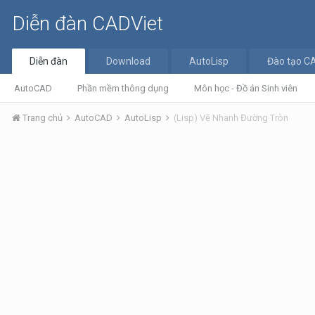
Diễn đàn CADViet
Diễn đàn
Download
AutoLisp
Đào tạo C
AutoCAD
Phần mềm thông dụng
Môn học - Đồ án Sinh viên
Trang chủ
AutoCAD
AutoLisp
(Lisp) Vẽ Nhanh Đường Tròn