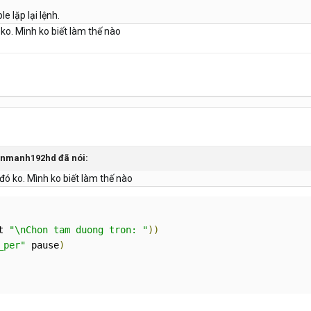
 lặp lại lệnh.
ko. Mình ko biết làm thế nào
vanmanh192hd đã nói:
đó ko. Mình ko biết làm thế nào
t 
"\nChon tam duong tron: "
))
_per"
 pause
)