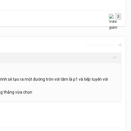
2
Báo cáo bài đăng
h sẽ tạo ra một đường tròn với tâm là p1 và tiếp tuyến với
ờng thẳng vừa chọn