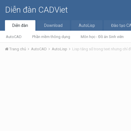
Diễn đàn CADViet
Diễn đàn
Download
AutoLisp
Đào tạo C
AutoCAD
Phần mềm thông dụng
Môn học - Đồ án Sinh viên
Trang chủ
AutoCAD
AutoLisp
Lisp tăng số trong text nhưng chỉ đ