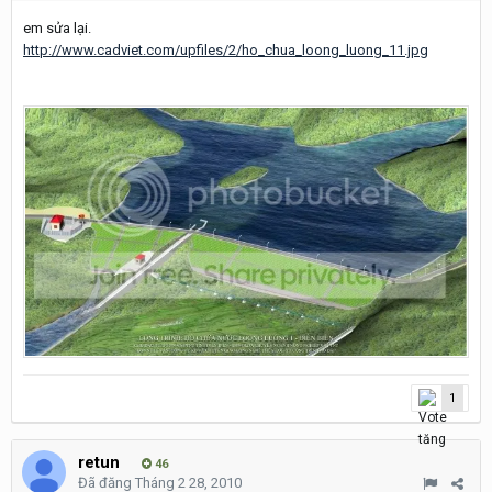
em sửa lại.
http://www.cadviet.com/upfiles/2/ho_chua_loong_luong_11.jpg
1
retun
46
Đã đăng
Tháng 2 28, 2010