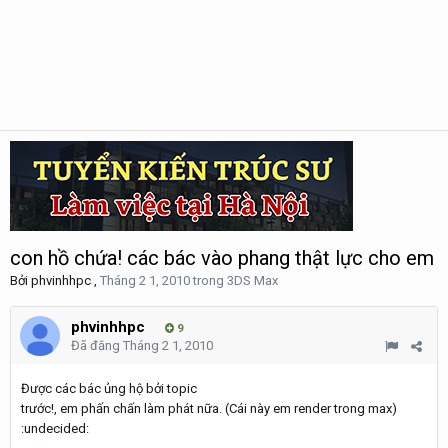
con hồ chứa! các bác vào phang thật lực cho em
Bởi
phvinhhpc
,
Tháng 2 1, 2010
trong
3DS Max
phvinhhpc
9
Đã đăng
Tháng 2 1, 2010
Được các bác ủng hộ bởi topic
trước!, em phấn chấn làm phát nữa. (Cái này em render trong max)
:undecided: