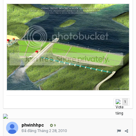
1
phvinhhpc
9
Đã đăng
Tháng 2 28, 2010