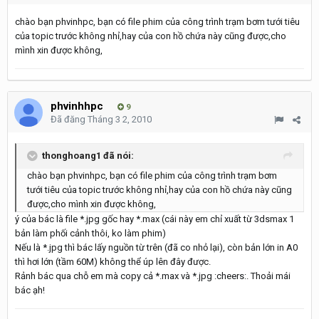
chào bạn phvinhpc, bạn có file phim của công trình trạm bơm tưới tiêu
của topic trước không nhỉ,hay của con hồ chứa này cũng được,cho
mình xin được không,
phvinhhpc
9
Đã đăng
Tháng 3 2, 2010
thonghoang1 đã nói:
chào bạn phvinhpc, bạn có file phim của công trình trạm bơm
tưới tiêu của topic trước không nhỉ,hay của con hồ chứa này cũng
được,cho mình xin được không,
ý của bác là file *.jpg gốc hay *.max (cái này em chỉ xuất từ 3dsmax 1
bản làm phối cảnh thôi, ko làm phim)
Nếu là *.jpg thì bác lấy nguồn từ trên (đã co nhỏ lại), còn bản lớn in A0
thì hơi lớn (tầm 60M) không thể úp lên đây được.
Rảnh bác qua chỗ em mà copy cả *.max và *.jpg :cheers:. Thoải mái
bác ạh!