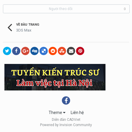
Người theo dõi
0
VỀ ĐẦU TRANG
3DS Max
Theme
Liên hệ
Diễn đàn CADViet
Powered by Invision Community