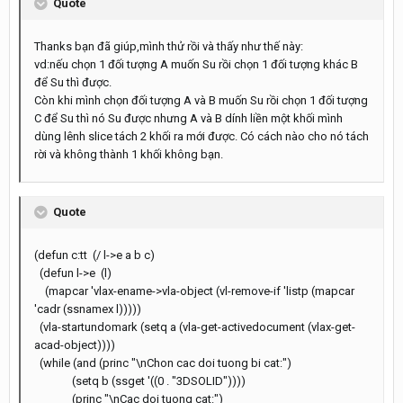
Quote
Thanks bạn đã giúp,mình thử rồi và thấy như thế này:
vd:nếu chọn 1 đối tượng A muốn Su rồi chọn 1 đối tượng khác B
để Su thì được.
Còn khi mình chọn đối tượng A và B muốn Su rồi chọn 1 đối tượng
C để Su thì nó Su được nhưng A và B dính liền một khối mình
dùng lênh slice tách 2 khối ra mới được. Có cách nào cho nó tách
rời và không thành 1 khối không bạn.
Quote
(defun c:tt (/ l->e a b c)
(defun l->e (l)
(mapcar 'vlax-ename->vla-object (vl-remove-if 'listp (mapcar
'cadr (ssnamex l)))))
(vla-startundomark (setq a (vla-get-activedocument (vlax-get-
acad-object))))
(while (and (princ "\nChon cac doi tuong bi cat:")
(setq b (ssget '((0 . "3DSOLID"))))
(princ "\nCac doi tuong cat:")