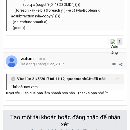
(setq c (ssget '((0 . "3DSOLID")))))
(foreach x (l->e b ) (foreach y (l->e c) (vla-Boolean x
acsubtraction (vla-copy y)))))
(vla-endundomark a)
(princ))
1
zutum
0
Đã đăng
Tháng 5 22, 2017
Vào lúc 21/5/2017 tại 11:12, quocmanh04tt đã nói:
Thử cái này xem:
tuyệt vời. Lisp của bạn làm nhanh hơn hẳn . Thanks bạn nhé ^^
Tạo một tài khoản hoặc đăng nhập để nhận
xét