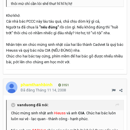
thôi mừ chỉ cần lói shế thui! hĩ hĩ hị hị!
Khơ khớ.
Cái nhà bác PCCC này láu táu quá, chả chịu dòm kỹ gì cả,
Người ta đã chua là
"nếu đúng"
rồi còn gì. Nếu không đúng thì "huề
trớt" thôi chú có nhầm nhiếc gì đâu nhẩy? Hơ hơ, tớ "vô tội" nha.
Nhân tiện xin chúc mừng sinh nhật của hai lão thành Cadviet là quý bác
Hieuss và quý bác nữa CIA (NẾU ĐÚNG) nha.
Chúc cho hai bác tay cứng, phím mềm để hai bác gõ được nhiểu nhiều
bài, pót lên cho chúng em học mót với.
phamthanhbinh
3151
Đã đăng
Tháng 11 14, 2008
vanduong đã nói:
Chúc mừng sinh nhật anh
Hieuss
và anh
CIA
. Chúc hai bác luôn
luôn vui vẻ - lạc quan - thành công - hạnh phúc.