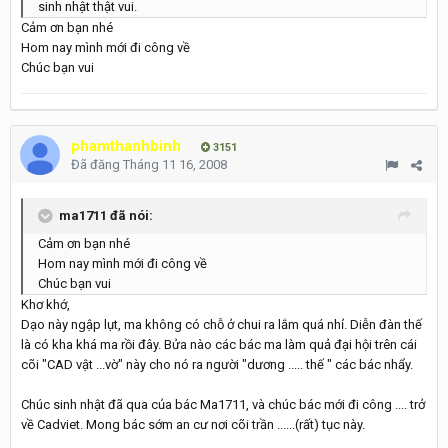
sinh nhật thật vui.
Cảm ơn bạn nhé
Hom nay mình mới đi công về
Chúc bạn vui
phamthanhbinh
3151
Đã đăng
Tháng 11 16, 2008
ma1711 đã nói:
Cảm ơn bạn nhé
Hom nay mình mới đi công về
Chúc bạn vui
Khơ khớ,
Dạo này ngập lụt, ma không có chỗ ở chui ra lắm quá nhỉ. Diễn đàn thế
là có kha khá ma rồi đây. Bửa nào các bác ma làm quả đại hội trên cái
cõi "CAD vật ...vờ" này cho nó ra người "dương ..... thế " các bác nhẩy.
Chúc sinh nhật đã qua của bác Ma1711, và chúc bác mới đi công .... trở
về Cadviet. Mong bác sớm an cư nơi cõi trần ......(rất) tục này.