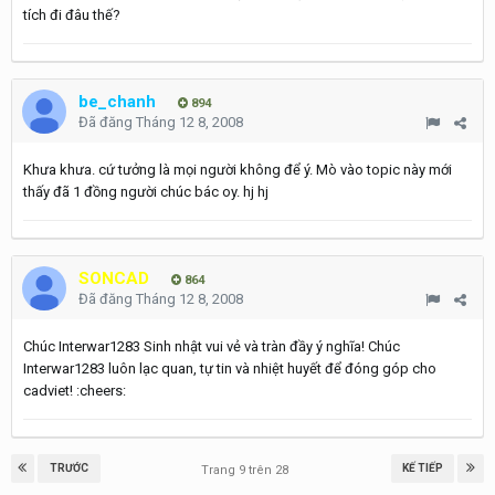
tích đi đâu thế?
be_chanh
894
Đã đăng
Tháng 12 8, 2008
Khưa khưa. cứ tưởng là mọi người không để ý. Mò vào topic này mới
thấy đã 1 đồng người chúc bác oy. hj hj
SONCAD
864
Đã đăng
Tháng 12 8, 2008
Chúc Interwar1283 Sinh nhật vui vẻ và tràn đầy ý nghĩa! Chúc
Interwar1283 luôn lạc quan, tự tin và nhiệt huyết để đóng góp cho
cadviet! :cheers:
TRƯỚC
KẾ TIẾP
Trang 9 trên 28