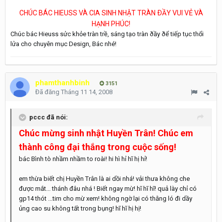
CHÚC BÁC HIEUSS VÀ CIA SINH NHẬT TRÀN ÐẦY VUI VẺ VÀ
HẠNH PHÚC!
Chúc bác Hieuss sửc khỏe tràn trề, sáng tạo tràn ðầy ðể tiếp tục thổi
lửa cho chuyên mục Design, Bác nhé!
phamthanhbinh
3151
Đã đăng
Tháng 11 14, 2008
pccc đã nói:
Chúc mừng sinh nhật Huyền Trân! Chúc em
thành công đại thắng trong cuộc sống!
bác Bình tò nhầm nhầm to roài! hi hì hỉ hĩ hị hỉ!
em thừa biết chị Huyền Trân là ai dồi nhá! vải thưa không che
được mắt... thánh đâu nhá ! Biết ngay mừ! hĩ hĩ hĩ! quả lày chỉ có
gp14 thót ...tim cho mừ xem! không ngờ lại có thằng ló đi dầy
ủng cao su không tất trong bụng! hĩ hĩ hị hị!