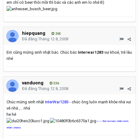
em chỉ có beer thôi mồi thì bác và các anh em lo nhé B)
hiepquang
265
Đã đăng
Tháng 12 8, 2008
Em cũng mừng sinh nhật bác. Chúc bác
Interwar1283
vui khoẻ, trẻ lâu
nhé
vanduong
536
Đã đăng
Tháng 12 8, 2008
Chúc mừng sinh nhật
InterWar1283
- chúc ông luôn mạnh khỏe nhá vui
vẻ nhá ,... nhá
he hé
<------- Đùi Heo luộc chấm nước
Mắm :cheers: