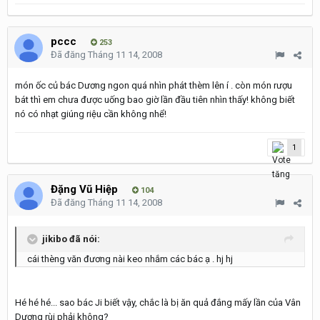
pccc
253
Đã đăng
Tháng 11 14, 2008
món ốc củ bác Dương ngon quá nhìn phát thèm lên í . còn món rượu
bát thì em chưa được uống bao giờ lần đầu tiên nhìn thấy! không biết
nó có nhạt giúng riệu cần không nhể!
1
Đặng Vũ Hiệp
104
Đã đăng
Tháng 11 14, 2008
jikibo đã nói:
cái thèng văn đương nài keo nhắm các bác ạ . hj hj
Hé hé hé... sao bác Ji biết vậy, chắc là bị ăn quả đắng mấy lần của Vân
Dương rùi phải không?