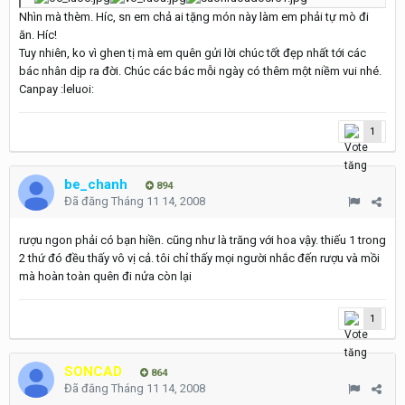
Nhìn mà thèm. Híc, sn em chả ai tặng món này làm em phải tự mò đi
ăn. Híc!
Tuy nhiên, ko vì ghen tị mà em quên gửi lời chúc tốt đẹp nhất tới các
bác nhân dịp ra đời. Chúc các bác mỗi ngày có thêm một niềm vui nhé.
Canpay :leluoi:
1
be_chanh
894
Đã đăng
Tháng 11 14, 2008
rượu ngon phải có bạn hiền. cũng như là trăng với hoa vậy. thiếu 1 trong
2 thứ đó đều thấy vô vị cả. tôi chỉ thấy mọi người nhắc đến rượu và mồi
mà hoàn toàn quên đi nửa còn lại
1
SONCAD
864
Đã đăng
Tháng 11 14, 2008