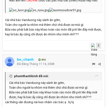
Nào anh em
CADViet
chúc các pác một bát (chén) Rượu nếp nào.
Cái nhà bác Vanduong này sành ăn gớm,
Toàn cho người ta nhòm mà thèm chứ chả được xơ múi gì.
Bữa nào phải bắt bác này khao toàn các món đã pót lên đây mới được,
hay là bác ấy cũng chỉ được ăn nhòm như mình nhỉ???
2
be_chanh
894
Đã đăng
Tháng 11 14, 2008
phamthanhbinh đã nói:
Cái nhà bác Vanduong này sành ăn gớm,
Toàn cho người ta nhòm mà thèm chứ chả được xơ múi gì.
Bữa nào phải bắt bác này khao toàn các món đã pót lên đây mới
được, hay là bác ấy cũng chỉ được ăn nhòm như mình nhỉ???
cái thèng văn đương nài keo nhắm các bác ạ . hj hj