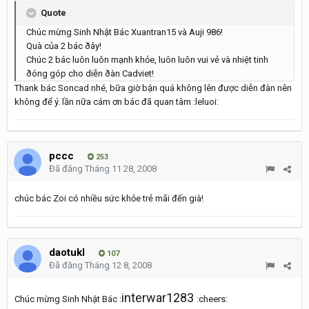
Quote
Chúc mừng Sinh Nhật Bác Xuantran15 và Auji 986!
Quà của 2 bác ðây!
Chúc 2 bác luôn luôn mạnh khỏe, luôn luôn vui vẻ và nhiệt tinh
ðóng góp cho diễn ðàn Cadviet!
Thank bác Soncad nhé, bữa giờ bận quá không lên được diễn đàn nên
không để ý. lần nữa cám ơn bác đã quan tâm :leluoi:
pccc
253
Đã đăng
Tháng 11 28, 2008
chúc bác Zoi có nhiều sức khỏe trẻ mãi đến già!
daotukl
107
Đã đăng
Tháng 12 8, 2008
interwar1283
Chúc mừng Sinh Nhật Bác :
:cheers: