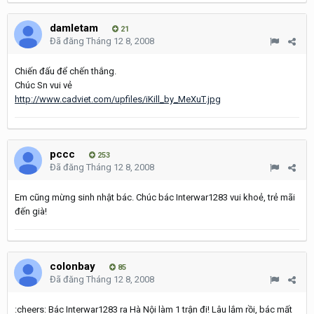
damletam
21
Đã đăng
Tháng 12 8, 2008
Chiến đấu để chến thắng.
Chúc Sn vui vẻ
http://www.cadviet.com/upfiles/iKill_by_MeXuT.jpg
pccc
253
Đã đăng
Tháng 12 8, 2008
Em cũng mừng sinh nhật bác. Chúc bác Interwar1283 vui khoẻ, trẻ mãi
đến già!
colonbay
85
Đã đăng
Tháng 12 8, 2008
:cheers: Bác Interwar1283 ra Hà Nội làm 1 trận đi! Lâu lắm rồi, bác mất