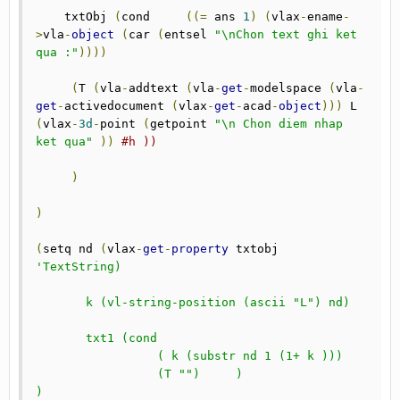
    txtObj 
(
cond     
((=
 ans 
1
)
(
vlax
-
ename
-
>
vla
-
object
(
car 
(
entsel 
"\nChon text ghi ket 
qua :"
))))
(
T 
(
vla
-
addtext 
(
vla
-
get
-
modelspace 
(
vla
-
get
-
activedocument 
(
vlax
-
get
-
acad
-
object
)))
 L 
(
vlax
-
3d
-
point 
(
getpoint 
"\n Chon diem nhap 
ket qua"
))
#h ))
)
)
(
setq nd 
(
vlax
-
get
-
property
 txtobj 
'TextString)

       k (vl-string-position (ascii "L") nd)

       txt1 (cond 

                 ( k (substr nd 1 (1+ k )))

                 (T "")     )

) 
