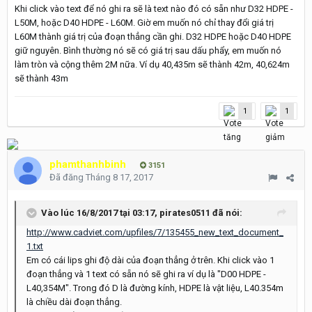
Khi click vào text để nó ghi ra sẽ là text nào đó có sẵn như D32 HDPE -
L50M, hoặc D40 HDPE - L60M. Giờ em muốn nó chỉ thay đổi giá trị
L60M thành giá trị của đoạn thẳng cần ghi. D32 HDPE hoặc D40 HDPE
giữ nguyên. Bình thường nó sẽ có giá trị sau dấu phẩy, em muốn nó
làm tròn và cộng thêm 2M nữa. Ví dụ 40,435m sẽ thành 42m, 40,624m
sẽ thành 43m
1
1
phamthanhbinh
3151
Đã đăng
Tháng 8 17, 2017
Vào lúc 16/8/2017 tại 03:17, pirates0511 đã nói:
http://www.cadviet.com/upfiles/7/135455_new_text_document_
1.txt
Em có cái lips ghi độ dài của đoạn thẳng ở trên. Khi click vào 1
đoạn thẳng và 1 text có sẵn nó sẽ ghi ra ví dụ là "D00 HDPE -
L40,354M". Trong đó D là đường kính, HDPE là vật liệu, L40.354m
là chiều dài đoạn thẳng.