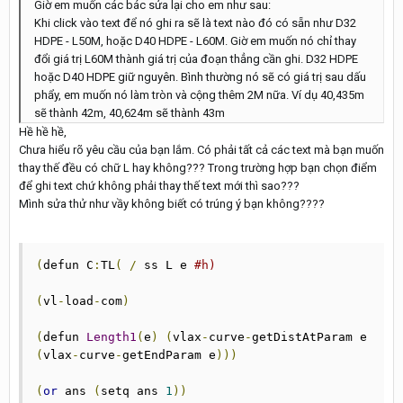
Giờ em muốn các bác sửa lại cho em như sau:
Khi click vào text để nó ghi ra sẽ là text nào đó có sẵn như D32
HDPE - L50M, hoặc D40 HDPE - L60M. Giờ em muốn nó chỉ thay
đổi giá trị L60M thành giá trị của đoạn thẳng cần ghi. D32 HDPE
hoặc D40 HDPE giữ nguyên. Bình thường nó sẽ có giá trị sau dấu
phẩy, em muốn nó làm tròn và cộng thêm 2M nữa. Ví dụ 40,435m
sẽ thành 42m, 40,624m sẽ thành 43m
Hề hề hề,
Chưa hiểu rõ yêu cầu của bạn lắm. Có phải tất cả các text mà bạn muốn
thay thế đều có chữ L hay không??? Trong trường hợp bạn chọn điểm
để ghi text chứ không phải thay thế text mới thì sao???
Mình sửa thử như vầy không biết có trúng ý bạn không????
(
defun C
:
TL
(
/
 ss L e 
#h)
(
vl
-
load
-
com
)
(
defun 
Length1
(
e
)
(
vlax
-
curve
-
getDistAtParam e 
(
vlax
-
curve
-
getEndParam e
)))
(
or
 ans 
(
setq ans 
1
))