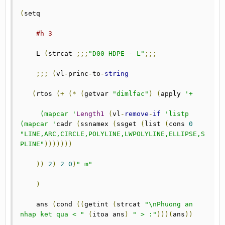
(
setq

#h 3
    L 
(
strcat 
;;;
"D00 HDPE - L"
;;;
;;;
(
vl
-
princ
-
to
-
string
(
rtos 
(+
(*
(
getvar 
"dimlfac"
)
(
apply 
'+

     (mapcar '
Length1
(
vl
-
remove
-
if
'listp 
(mapcar '
cadr 
(
ssnamex 
(
ssget 
(
list 
(
cons 
0
"LINE,ARC,CIRCLE,POLYLINE,LWPOLYLINE,ELLIPSE,S
PLINE"
)))))))
))
2
)
2
0
)
" m"
)
    ans 
(
cond 
((
getint 
(
strcat 
"\nPhuong an 
nhap ket qua < "
(
itoa ans
)
" > :"
)))(
ans
))