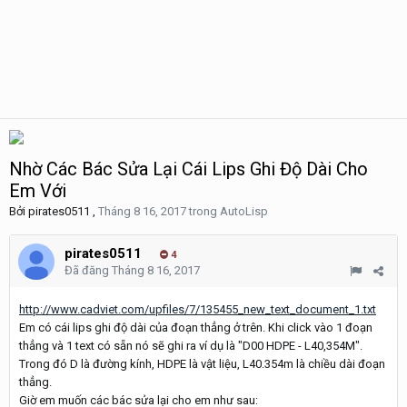
Nhờ Các Bác Sửa Lại Cái Lips Ghi Độ Dài Cho
Em Với
Bởi
pirates0511
,
Tháng 8 16, 2017
trong
AutoLisp
pirates0511
4
Đã đăng
Tháng 8 16, 2017
http://www.cadviet.com/upfiles/7/135455_new_text_document_1.txt
Em có cái lips ghi độ dài của đoạn thẳng ở trên. Khi click vào 1 đoạn
thẳng và 1 text có sẵn nó sẽ ghi ra ví dụ là "D00 HDPE - L40,354M".
Trong đó D là đường kính, HDPE là vật liệu, L40.354m là chiều dài đoạn
thẳng.
Giờ em muốn các bác sửa lại cho em như sau: