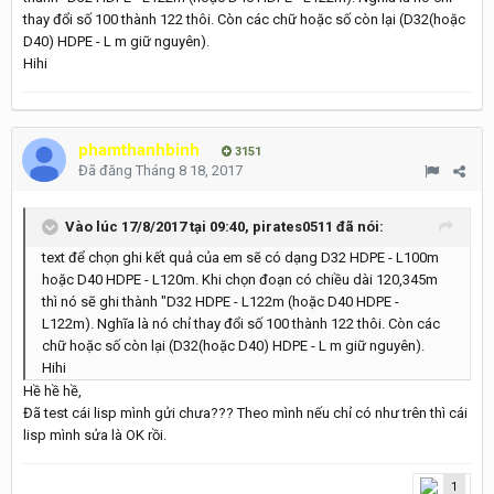
thay đổi số 100 thành 122 thôi. Còn các chữ hoặc số còn lại (D32(hoặc
D40) HDPE - L m giữ nguyên).
Hihi
phamthanhbinh
3151
Đã đăng
Tháng 8 18, 2017
Vào lúc 17/8/2017 tại 09:40, pirates0511 đã nói:
text để chọn ghi kết quả của em sẽ có dạng D32 HDPE - L100m
hoặc D40 HDPE - L120m. Khi chọn đoạn có chiều dài 120,345m
thì nó sẽ ghi thành "D32 HDPE - L122m (hoặc D40 HDPE -
L122m). Nghĩa là nó chỉ thay đổi số 100 thành 122 thôi. Còn các
chữ hoặc số còn lại (D32(hoặc D40) HDPE - L m giữ nguyên).
Hihi
Hề hề hề,
Đã test cái lisp mình gửi chưa??? Theo mình nếu chỉ có như trên thì cái
lisp mình sửa là OK rồi.
1