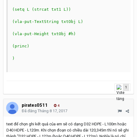
(setq L (strcat txt1 L))

(vla-put-TextString txtObj L)

(vla-put-Height txtObj #h)

(princ)

)

1
pirates0511
4
Đã đăng
Tháng 8 17, 2017
text để chọn ghi kết quả của em sẽ có dạng D32 HDPE - L100m hoặc
D40 HDPE - L120m. Khi chọn đoạn có chiều dài 120,345m thì nó sẽ ghi
thành "D32 HDPE - L122m (hoặc D40 HDPE - L122m). Nghĩa là nó chỉ