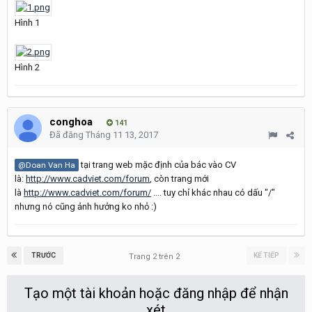
Hình 1
Hình 2
conghoa
141
Đã đăng
Tháng 11 13, 2017
tại trang web mặc định của bác vào CV
@Doan Van Ha
là:
http://www.cadviet.com/forum
, còn trang mới
là
http://www.cadviet.com/forum/
.... tuy chỉ khác nhau có dấu "/"
nhưng nó cũng ảnh hưởng ko nhỏ :)
TRƯỚC
KẾ TIẾP
Trang 2 trên 2
Tạo một tài khoản hoặc đăng nhập để nhận
xét