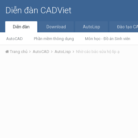
Diễn đàn CADViet
Diễn đàn
Download
AutoLisp
Đào tạo C
AutoCAD
Phần mềm thông dụng
Môn học - Đồ án Sinh viên
Trang chủ
AutoCAD
AutoLisp
Nhờ các bác sửa hộ líp ạ