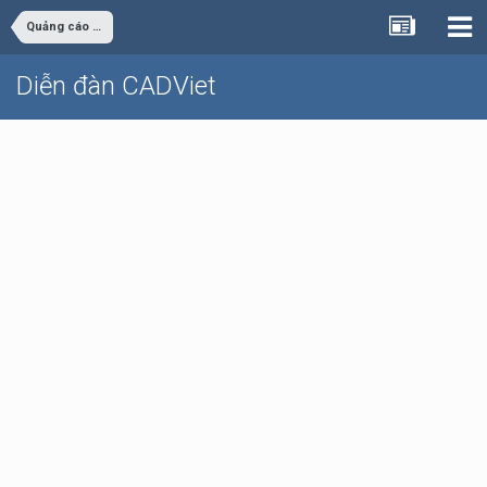
Quảng cáo - rao vặt
Diễn đàn CADViet