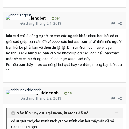
nhoclangbat
394
Đã đăng
Tháng 2 1, 2013
hihi cad chỉ là công cụ hỗ trợ cho các ngành khác nhau bạn hỏi có ai
giỏi cad giúp bạn vấn đề vẽ >>>> câu hỏi của bạn lại về điện nếu người
bạn hỏi ko phải làm về điện thì @_@ :D. Trên 4rum có mục chuyên
ngành Điện-Thủy điện bạn vào đó nhờ giúp đỡ hen, còn nếu bạn thắc
mắc về cách sử dụng cad thì có mục Auto Cad đấy.
Ps: nếu bạn thấy nhoc có nói gì hơi quá hay ko đúng mong bạn bỏ qua
^^
anhhungxdddcnnb
10
Đã đăng
Tháng 2 2, 2013
Vào lúc 1/2/2013 tại 04:46, kratos1 đã nói:
có ai giỏi cad,cho minh nick yahoo.mình cần hỏi mấy vấn đề vẽ
Cad.thanks bạn