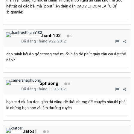
thân vận động, tự học là chính" nhưng muốn giỏi thì chịu khó mà đọc
hết tất cả các bài mà "post" lên diễn đàn CADVIET.COM LÀ "GIỎI"
:bigsmile:
thanhvietthanh102
0
Đã đăng
Tháng 9 22, 2012
cho mình hỏi đo góc trong cad muốn hiện độ phút giây cần cài đặt thế
nào?
camerahaphuong
0
Đã đăng
Tháng 11 9, 2012
học cad và làm đơn giản thì cũng dễ thôi nhưng để chuyên sâu thì phải
là những bạn học và làm thường xuyên
kratos1
0