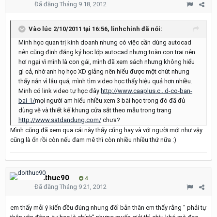
Đã đăng
Tháng 9 18, 2012
Vào lúc 2/10/2011 tại 16:56, linhchinh đã nói:
Mình học quan trị kinh doanh nhưng có việc cần dùng autocad
nên cũng định đăng ký học lớp autocad nhưng toàn con trai nên
hơi ngại vì mình là con gái, mình đã xem sách nhưng không hiểu
gì cả, nhờ anh họ học XD giảng nên hiểu được một chút nhưng
thấy nản vì lâu quá, mình tìm video học thấy hiệu quả hơn nhiều.
Minh có link video tự học đây:
http://www.caaplus.c...d-co-ban-
bai-1/
mọi người am hiểu nhiều xem 3 bài học trong đó đã đủ
dùng vẽ và thiết kế khung cửa sắt theo mẫu trong trang
http://www.satdandung.com/
chưa?
Mình cũng đã xem qua cái này thấy cũng hay và với người mới như vậy
cũng là ổn rồi còn nếu đam mê thì còn nhiều nhiều thứ nữa :)
doithuc90
4
Đã đăng
Tháng 9 21, 2012
em thấy mỗi ý kiến đều đúng nhưng đối bản thân em thấy rằng " phải tự