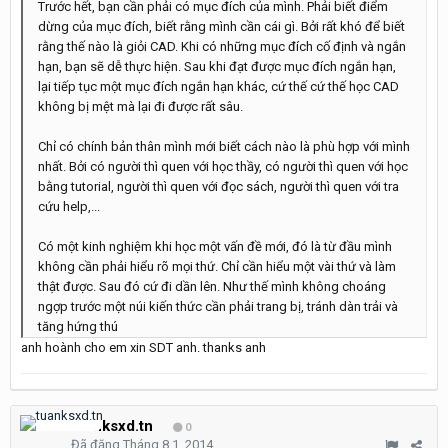
Trước hết, bạn cần phải có mục đích của mình. Phải biết điểm
dừng của mục đích, biết rằng mình cần cái gì. Bởi rất khó để biết
rằng thế nào là giỏi CAD. Khi có những mục đích cố định và ngắn
hạn, bạn sẽ dễ thực hiện. Sau khi đạt được mục đích ngắn hạn,
lại tiếp tục một mục đích ngắn hạn khác, cứ thế cứ thế học CAD
không bị mệt mà lại đi được rất sâu.
Chỉ có chính bản thân mình mới biết cách nào là phù hợp với mình
nhất. Bởi có người thì quen với học thầy, có người thì quen với học
bằng tutorial, người thì quen với đọc sách, người thì quen với tra
cứu help,...
Có một kinh nghiệm khi học một vấn đề mới, đó là từ đầu mình
không cần phải hiểu rõ mọi thứ. Chỉ cần hiểu một vài thứ và làm
thật được. Sau đó cứ đi dần lên. Như thế mình không choáng
ngợp trước một núi kiến thức cần phải trang bị, tránh dàn trải và
tăng hứng thú
anh hoành cho em xin SDT anh. thanks anh
tuanksxd.tn
0
Đã đăng
Tháng 8 1, 2014