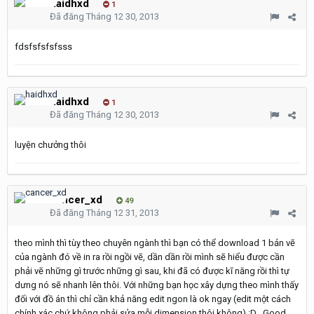
haidhxd
1
Đã đăng
Tháng 12 30, 2013
fdsfsfsfsfsss
haidhxd
1
Đã đăng
Tháng 12 30, 2013
luyện chưởng thôi
cancer_xd
49
Đã đăng
Tháng 12 31, 2013
theo mình thì tùy theo chuyên ngành thì bạn có thể download 1 bản vẽ
của ngành đó về in ra rồi ngồi vẽ, dần dần rồi mình sẽ hiểu được cần
phải vẽ những gì trước những gì sau, khi đã có được kĩ năng rồi thì tự
dưng nó sẽ nhanh lên thôi. Với những bạn học xây dựng theo mình thấy
đối với đồ án thì chỉ cần khả năng edit ngon là ok ngay (edit một cách
chính xác chứ không phải sửa mỗi dimension thôi không) :D . Good