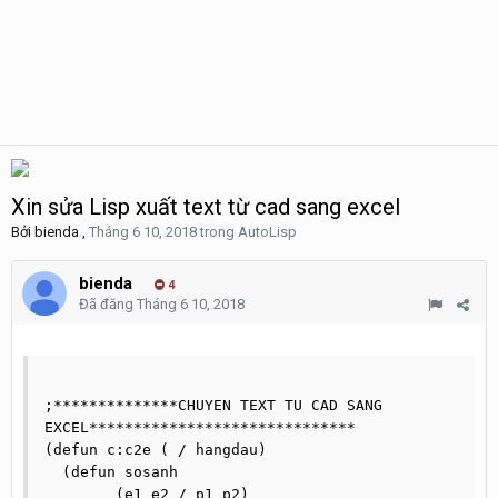
Xin sửa Lisp xuất text từ cad sang excel
Bởi
bienda
,
Tháng 6 10, 2018
trong
AutoLisp
bienda
4
Đã đăng
Tháng 6 10, 2018
;**************CHUYEN TEXT TU CAD SANG 
EXCEL******************************

(defun c:c2e ( / hangdau)

  (defun sosanh

	(e1 e2 / p1 p2)
