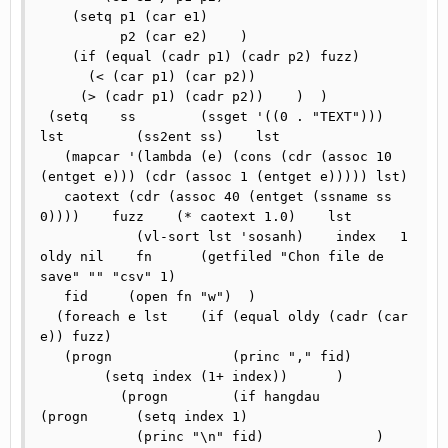
    (setq p1 (car e1)

	  p2 (car e2)    )

    (if	(equal (cadr p1) (cadr p2) fuzz)

      (< (car p1) (car p2)) 

     (> (cadr p1) (cadr p2))    )  ) 

 (setq    ss	    (ssget '((0 . "TEXT")))        
lst	    (ss2ent ss)    lst  

   (mapcar '(lambda (e) (cons (cdr (assoc 10 
(entget e))) (cdr (assoc 1 (entget e))))) lst)   

   caotext (cdr (assoc 40 (entget (ssname ss 
0))))    fuzz    (* caotext 1.0)    lst

	    (vl-sort lst 'sosanh)    index   1    
oldy nil    fn      (getfiled "Chon file de 
save" "" "csv" 1) 

   fid     (open fn "w")  )  

  (foreach e lst    (if	(equal oldy (cadr (car 
e)) fuzz)  

   (progn        	(princ "," fid)

	(setq index (1+ index))      )  

          (progn	(if hangdau	  
(progn	    (setq index 1)	

	    (princ "\n" fid)	    	  )	