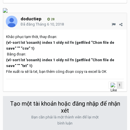
doductiep
28
Đã đăng
Tháng 6 10, 2018
Khắc phục tạm thời, thay đoạn:
(vl-sort lst 'sosanh) index 1 oldy nil fn (getfiled "Chon file de
save" "" "csv" 1)
Bằng đoạn:
(vl-sort lst 'sosanh) index 1 oldy nil fn (getfiled "Chon file de
save" "" "txt" 1)
File xuất ra sẽ là txt, bạn thêm công đoạn copy ra excel là OK
1
Tạo một tài khoản hoặc đăng nhập để nhận
xét
Bạn cần phải là một thành viên để lại một
bình luận