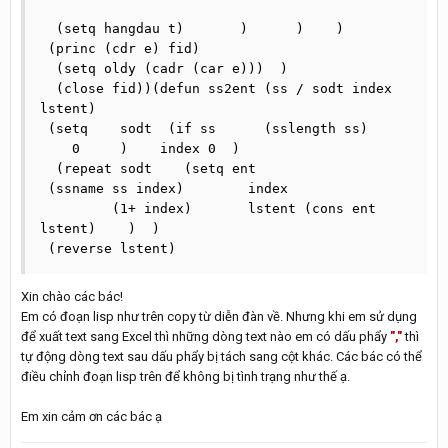
  (setq hangdau t)	 )      )    )   

 (princ (cdr e) fid)  

  (setq oldy (cadr (car e)))  )

  (close fid))(defun ss2ent (ss / sodt index 
lstent) 

 (setq    sodt  (if ss	    (sslength ss)	
    0	  )    index 0  )

  (repeat sodt    (setq ent	

 (ssname ss index)	  index

	 (1+ index)	  lstent (cons ent 
lstent)    )  ) 

 (reverse lstent)
Xin chào các bác!
Em có đoạn lisp như trên copy từ diễn đàn về. Nhưng khi em sử dụng
để xuất text sang Excel thì những dòng text nào em có dấu phẩy
","
thì
tự động dòng text sau dấu phẩy bị tách sang cột khác. Các bác có thể
điều chỉnh đoạn lisp trên để không bị tình trạng như thế ạ.
Em xin cảm ơn các bác ạ