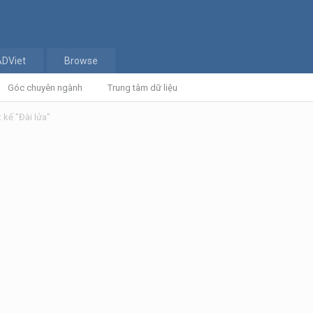
ADViet
Browse
Góc chuyên ngành
Trung tâm dữ liệu
t kế "Đài lửa"