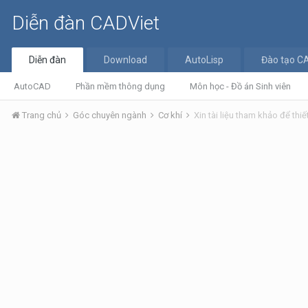
Diễn đàn CADViet
Diễn đàn
Download
AutoLisp
Đào tạo C
AutoCAD
Phần mềm thông dụng
Môn học - Đồ án Sinh viên
Trang chủ
Góc chuyên ngành
Cơ khí
Xin tài liệu tham khảo để thiế