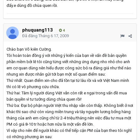
đấy.e dùng đồ chùa quen rồi.
phuquang113
4
Đã đăng
Tháng 6 17, 2009
Chào bạn Võ kiên Cường.
Tôi hoàn toàn đồng ý với những ý kiến của bạn về vấn đề bản quyền
phần mềm bởi lẽ tôi cũng từng viết những ứng dụng nho nhỏ cho anh
em cơ quan dùng nên hiểu được công sức bỏ ra đáng giá như thế nào
nhưng xin được nhắn gửi tới bạn một số quan điểm sau:
Thứ nhất: Quan điểm xin-cho đã tồn tại từ lâu rồi và với Việt Nam mình
thì có lẽ vô phương cứu chữa.
Thứ hai: Tâm lý người dùng Việt vẫn còn rất e ngại trong vấn đề mua
bản quyền vì tư tưởng dùng chùa quen rồi!
Thứ ba: Đại bộ phận người Việt thu nhập vẫn còn thấp. Không biết ở nơi
khác thì sao chứ còn vùng miền trung và tây nguyên lương bổng hàng
tháng của anh em cũng chỉ từ 2-4 triệu/tháng nên việc đầu tư mua một
PM có giá 8-10 tr hoặc hơn nữa là một vấn đề lớn.
Vì vậy cho nên để người khác có thể tiếp cận PM của bạn theo tôi nghĩ
có những phương án sau: