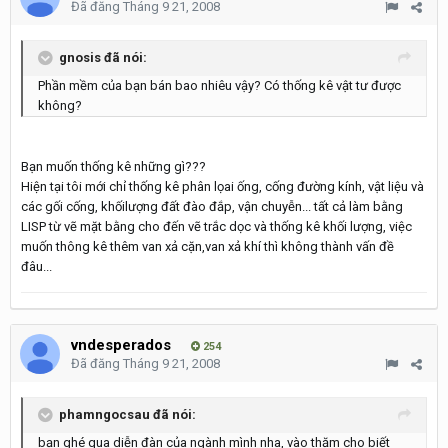
Đã đăng
Tháng 9 21, 2008
gnosis đã nói:
Phần mềm của bạn bán bao nhiêu vậy? Có thống kê vật tư được
không?
Bạn muốn thống kê những gì???
Hiện tại tôi mới chỉ thống kê phân lọai ống, cống đường kính, vật liệu và
các gối cống, khốilượng đất đào đắp, vận chuyễn... tất cả làm bằng
LISP từ vẽ mặt bằng cho đến vẽ trắc dọc và thống kê khối lượng, việc
muốn thông kê thêm van xả cặn,van xả khí thì không thành vấn đề
đâu...
vndesperados
254
Đã đăng
Tháng 9 21, 2008
phamngocsau đã nói:
bạn ghé qua diễn đàn của ngành mình nha, vào thăm cho biết