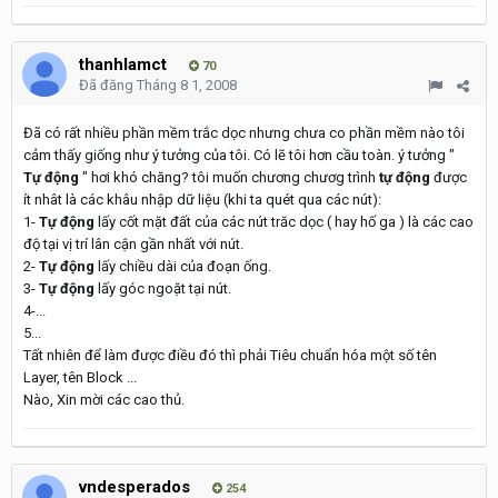
thanhlamct
70
Đã đăng
Tháng 8 1, 2008
Đã có rất nhiều phần mềm trắc dọc nhưng chưa co phần mềm nào tôi
cảm thấy giống như ý tưởng của tôi. Có lẽ tôi hơn cầu toàn. ý tưởng "
Tự động
" hơi khó chăng? tôi muốn chương chươg trình
tự động
được
ít nhât là các khâu nhập dữ liệu (khi ta quét qua các nút):
1-
Tự động
lấy cốt mặt đất của các nút trăc dọc ( hay hố ga ) là các cao
độ tại vị trí lân cận gần nhất với nút.
2-
Tự động
lấy chiều dài của đoạn ống.
3-
Tự động
lấy góc ngoặt tại nút.
4-...
5...
Tất nhiên để làm được điều đó thì phải Tiêu chuẩn hóa một số tên
Layer, tên Block ...
Nào, Xin mời các cao thủ.
vndesperados
254