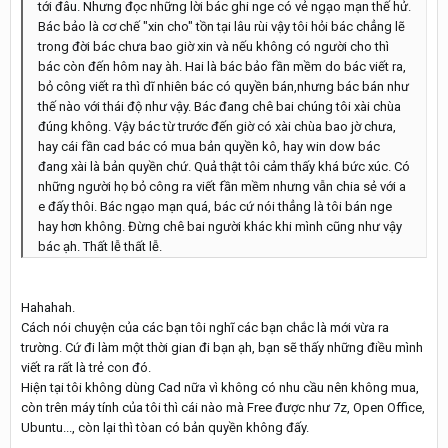
tới đâu. Nhưng đọc những lời bác ghi nge có vẻ ngạo mạn thế hử.
Bác bảo là cơ chế "xin cho" tồn tại lâu rùi vậy tôi hỏi bác chẳng lẽ
trong đời bác chưa bao giờ xin và nếu không có người cho thì
bác còn đến hôm nay àh. Hai là bác bảo fần mềm do bác viết ra,
bỏ công viết ra thì dĩ nhiên bác có quyền bán,nhưng bác bán như
thế nào với thái độ như vậy. Bác đang chê bai chúng tôi xài chùa
đúng không. Vậy bác từ trước đến giờ có xài chùa bao jờ chưa,
hay cái fần cad bác có mua bản quyền kô, hay win dow bác
đang xài là bản quyền chứ. Quả thật tôi cảm thấy khá bức xúc. Có
những người họ bỏ công ra viết fần mềm nhưng vẫn chia sẻ với a
e đấy thôi. Bác ngạo mạn quá, bác cứ nói thẳng là tôi bán nge
hay hơn không. Đừng chê bai người khác khi mình cũng như vậy
bác ạh. Thất lễ thất lễ.
Hahahah.
Cách nói chuyện của các bạn tôi nghĩ các bạn chắc là mới vừa ra
trường. Cứ đi làm một thời gian đi bạn ạh, bạn sẽ thấy những điều mình
viết ra rất là trẻ con đó.
Hiện tại tôi không dùng Cad nữa vì không có nhu cầu nên không mua,
còn trên máy tính của tôi thì cái nào mà Free được như 7z, Open Office,
Ubuntu..., còn lại thì tòan có bản quyền không đấy.