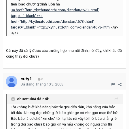
tiện load chương trình luôn ha
<a href="http://kythuatdothi.com/diendan/t673-.html"
target="_blank"><a
href="http://kythuatdothi.com/diendan/t673-.html"
target="_blank">http://kythuatdothi.com/diendan/t673-.html
</a>
</a>
Cái này đã xữ lý được các trường hợp như nối đỉnh, nối đáy, khi khẩu độ
cống thay đổi chưa?
cuty1
0
Đã đăng
Tháng 10 3, 2008
chuottui84 đã nói:
Tôi không biết khả năng bác tài giỏi đến đâu, khả năng của bác
tới đâu. Nhưng đọc những lời bác ghi nge có vẻ ngạo mạn thế hử.
Bác bảo là cơ chế "xin cho" tồn tại lâu rùi vậy tôi hỏi bác chẳng lẽ
trong đời bác chưa bao giờ xin và nếu không có người cho thì