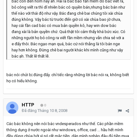
bác còn đến hôm nay àh. Hai là bác bảo fần mềm do bác viết ra,
bỏ công viết ra thì dĩ nhiên bác có quyền bán,nhưng bác bán như
thế nào với thái độ như vậy. Bác đang chê bai chúng tôi xài chùa
đúng không. Vậy bác từ trước đến giờ có xài chùa bao jờ chưa,
hay cái fần cad bác có mua bản quyền kô, hay win dow bác
đang xài là bản quyền chứ. Quả thật tôi cảm thấy khá bức xúc. Có
những người họ bỏ công ra viết fần mềm nhưng vẫn chia sẻ với a
e đấy thôi. Bác ngạo mạn quá, bác cứ nói thẳng là tôi bán nge
hay hơn không. Đừng chê bai người khác khi mình cũng như vậy
bác ạh. Thất lễ thất lễ.
bác nói chửi bị đúng đấy. chỉ tiếc rằng những lời bác nói ra, không biết
họ có hiểu không.
HTTP
0
Đã đăng
Tháng 10 8, 2008
Các bác không nên nói bác vndesperados như thế. Các phần mềm
thông dụng ở nước ngoài như windows, office, cad ... hầu hết mình
đều dùng chùa bởi vì nó rất mắc tiền, dân mình nghèo đâu đủ tiền mua