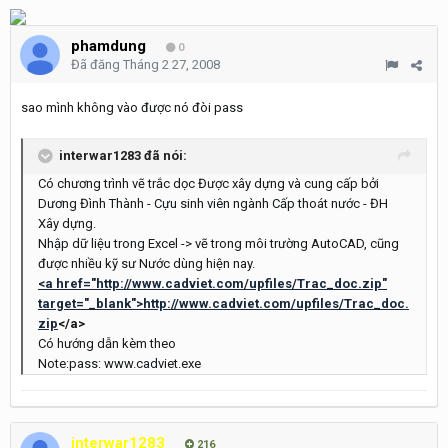
phamdung
0
Đã đăng
Tháng 2 27, 2008
sao mình không vào được nó đòi pass
interwar1283 đã nói:
Có chương trình vẽ trắc dọc Được xây dựng và cung cấp bởi
Dương Đình Thành - Cựu sinh viên ngành Cấp thoát nước - ĐH
Xây dựng.
Nhập dữ liệu trong Excel -> vẽ trong môi trường AutoCAD, cũng
được nhiều kỹ sư Nước dùng hiện nay.
<a href="http://www.cadviet.com/upfiles/Trac_doc.zip"
target="_blank">http://www.cadviet.com/upfiles/Trac_doc.
zip
</a>
Có hướng dẫn kèm theo
Note:pass: www.cadviet.exe
interwar1283
216