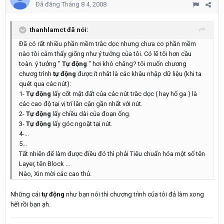
Đã đăng
Tháng 8 4, 2008
thanhlamct đã nói:
Đã có rất nhiều phần mềm trắc dọc nhưng chưa co phần mềm
nào tôi cảm thấy giống như ý tưởng của tôi. Có lẽ tôi hơn cầu
toàn. ý tưởng "
Tự động
" hơi khó chăng? tôi muốn chương
chươg trình
tự động
được ít nhât là các khâu nhập dữ liệu (khi ta
quét qua các nút):
1-
Tự động
lấy cốt mặt đất của các nút trăc dọc ( hay hố ga ) là
các cao độ tại vị trí lân cận gần nhất với nút.
2-
Tự động
lấy chiều dài của đoạn ống.
3-
Tự động
lấy góc ngoặt tại nút.
4-...
5...
Tất nhiên để làm được điều đó thì phải Tiêu chuẩn hóa một số tên
Layer, tên Block ...
Nào, Xin mời các cao thủ.
Những cái
tự động
như bạn nói thì chương trình của tôi đả làm xong
hết rồi bạn ạh.