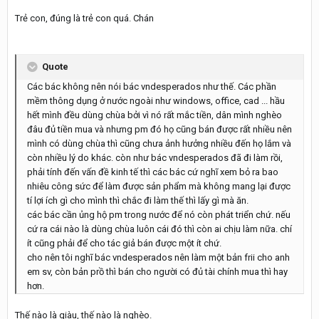
Trẻ con, đúng là trẻ con quá. Chán
Quote
Các bác không nên nói bác vndesperados như thế. Các phần
mềm thông dụng ở nước ngoài như windows, office, cad ... hầu
hết mình đều dùng chùa bởi vì nó rất mắc tiền, dân mình nghèo
đâu đủ tiền mua và nhưng pm đó họ cũng bán được rất nhiều nên
mình có dùng chùa thì cũng chưa ảnh hưởng nhiều đến họ lắm và
còn nhiều lý do khác. còn như bác vndesperados đã đi làm rồi,
phải tính đến vấn đề kinh tế thì các bác cứ nghĩ xem bỏ ra bao
nhiêu công sức để làm được sản phẩm mà không mang lại được
tí lợi ích gì cho mình thì chắc đi làm thế thì lấy gì mà ăn.
các bác cần ủng hộ pm trong nước để nó còn phát triển chứ. nếu
cứ ra cái nào là dùng chùa luôn cái đó thì còn ai chịu làm nữa. chí
ít cũng phải để cho tác giả bán được một ít chứ.
cho nên tôi nghĩ bác vndesperados nên làm một bản frii cho anh
em sv, còn bản prồ thì bán cho người có đủ tài chính mua thì hay
hơn.
Thế nào là giàu, thế nào là nghèo.