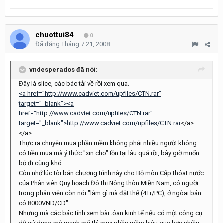
chuottui84
0
Đã đăng
Tháng 7 21, 2008
vndesperados đã nói:
Đây là slice, các bác tải về rồi xem qua.
<a href="http://www.cadviet.com/upfiles/CTN.rar"
target="_blank"><a
href="http://www.cadviet.com/upfiles/CTN.rar"
target="_blank">http://www.cadviet.com/upfiles/CTN.rar
</a>
</a>
Thực ra chuyện mua phần mềm không phải nhiều người không
có tiền mua mà ý thức "xin cho" tồn tại lâu quá rồi, bây giờ muốn
bỏ đi cũng khó...
Còn nhớ lúc tôi bán chương trình này cho Bộ môn Cấp thóat nước
của Phân viên Quy họach Đô thị Nông thôn Miền Nam, có người
trong phân viện còn nói "làm gì mà đắt thế (4Tr/PC), ở ngòai bán
có 8000VND/CD"...
Nhưng mà các bác tính xem bài tóan kinh tế nếu có một công cụ
dễ sử dụng mà mạnh mẽ thì mua phần mềm hiệu qua hơn nhiều.