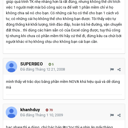
giúp quá trình TK nhẹ nhàng hơn là rất đúng, nhưng không thể chỉ trích
việc 1 người miệt mài bỏ công sức ra để viết 1 phần mềm chỉ vì họ
không chia sẻ nó cho bạn. Có những cái họ có thể cho bạn 1 cách vô
tư, có những cái họ không thể cho không bạn được. Tôi thấy việc tự
động thống kê khối lượng, tính đào đắp, hoàn trả hè đường, vận chuyển
đất thừa... thì dùng các hàm sẵn có của Excel cũng được, tuy thủ công
tý nhưng khi chưa có phần mềm thì hãy cứ thế đi, đừng kêu ca chửi bới
người khác vì họ không chịu cho không bạn cái bạn cần.
SUPERBEO
5
Đã đăng
Tháng 12 21, 2008
mình thấy vẽ trắc dọc bằng phần mềm NOVA khá hiệu quả và dễ dùng
mà
khanhduy
70
Đã đăng
Tháng 1 10, 2009
bac share thì e dùng, chứ bác bán 8tr/1pc thì e nhịn ăn mấy tháng