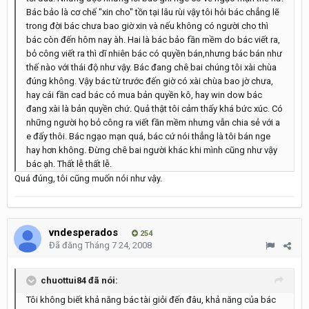
Bác bảo là cơ chế "xin cho" tồn tại lâu rùi vậy tôi hỏi bác chẳng lẽ
trong đời bác chưa bao giờ xin và nếu không có người cho thì
bác còn đến hôm nay àh. Hai là bác bảo fần mềm do bác viết ra,
bỏ công viết ra thì dĩ nhiên bác có quyền bán,nhưng bác bán như
thế nào với thái độ như vậy. Bác đang chê bai chúng tôi xài chùa
đúng không. Vậy bác từ trước đến giờ có xài chùa bao jờ chưa,
hay cái fần cad bác có mua bản quyền kô, hay win dow bác
đang xài là bản quyền chứ. Quả thật tôi cảm thấy khá bức xúc. Có
những người họ bỏ công ra viết fần mềm nhưng vẫn chia sẻ với a
e đấy thôi. Bác ngạo mạn quá, bác cứ nói thẳng là tôi bán nge
hay hơn không. Đừng chê bai người khác khi mình cũng như vậy
bác ạh. Thất lễ thất lễ.
Quá đúng, tôi cũng muốn nói như vậy.
vndesperados
254
Đã đăng
Tháng 7 24, 2008
chuottui84 đã nói:
Tôi không biết khả năng bác tài giỏi đến đâu, khả năng của bác