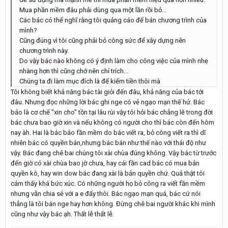
Mua phần mềm đâu phải dùng qua một lần rồi bỏ...
Các bác có thể nghĩ rằng tôi quảng cáo để bán chương trình của
mình?
Cũng đúng vì tôi cũng phải bỏ công sức để xây dựng nên
chương trình này.
Do vậy bác nào không có ý định làm cho công việc của mình nhẹ
nhàng hơn thì cũng chớ nên chỉ trích...
Chúng ta đi làm mục đích là để kiếm tiền thôi mà
Tôi không biết khả năng bác tài giỏi đến đâu, khả năng của bác tới
đâu. Nhưng đọc những lời bác ghi nge có vẻ ngạo mạn thế hử. Bác
bảo là cơ chế "xin cho" tồn tại lâu rùi vậy tôi hỏi bác chẳng lẽ trong đời
bác chưa bao giờ xin và nếu không có người cho thì bác còn đến hôm
nay àh. Hai là bác bảo fần mềm do bác viết ra, bỏ công viết ra thì dĩ
nhiên bác có quyền bán,nhưng bác bán như thế nào với thái độ như
vậy. Bác đang chê bai chúng tôi xài chùa đúng không. Vậy bác từ trước
đến giờ có xài chùa bao jờ chưa, hay cái fần cad bác có mua bản
quyền kô, hay win dow bác đang xài là bản quyền chứ. Quả thật tôi
cảm thấy khá bức xúc. Có những người họ bỏ công ra viết fần mềm
nhưng vẫn chia sẻ với a e đấy thôi. Bác ngạo mạn quá, bác cứ nói
thẳng là tôi bán nge hay hơn không. Đừng chê bai người khác khi mình
cũng như vậy bác ạh. Thất lễ thất lễ.