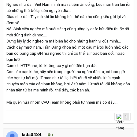
Nghèo như dân Việt Nam mình mà ra tiệm ăn uống, kêu món tràn lan rồi
có những thứ bỏ lại còn nguyên đĩa...
Giàu như dân Tây mà khi ăn không hết thế nào họ cũng kêu gói lại và
đem về...
Nói Sinh viên nghèo mà buổi sáng cũng uống ly cafe hút điếu thuốc rồi
mới đủng đỉnh đi học....
Đừng lấy lý do nghèo ra mà biện hộ cho những hành vi của mình...
Cách dây mười năm, Trần Đăng Khoa nói một câu mà tôi luôn nhớ, các
bạn có bằng cấp ĐH mà nghèo thì chỉ có thể là: hoặc bạn dốt, hoặc
bạn lười...
Cảm ơn HTTP nhé, tôi không có ý gì nói đến bạn đâu...
Còn các bạn khác, hãy nên trong người mà ngẫm đến ta, có bao giờ
các bạn tự hỏi một IT man như tôi lại biết rất rõ về nhiều khía cạnh
chuyên môn của các bạn không, bởi vì từ năm 19 tuổi tôi đã không còn
nhận tiền từ ba mẹ mình rồi, thế đấy, các bạn ạh.
Mà quên nữa nhóm CVU Team không phải tự nhiên mà có đâu...
1
kids0484
1