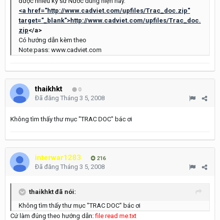
được nhiều kỹ sư Nước dùng hiện nay.
<a href="http://www.cadviet.com/upfiles/Trac_doc.zip"
target="_blank">http://www.cadviet.com/upfiles/Trac_doc.
zip
</a>
Có hướng dẫn kèm theo
Note:pass: www.cadviet.com
thaikhkt
0
Đã đăng
Tháng 3 5, 2008
Không tìm thấy thư mục "TRAC DOC" bác ơi
interwar1283
216
Đã đăng
Tháng 3 5, 2008
thaikhkt đã nói:
Không tìm thấy thư mục "TRAC DOC" bác ơi
Cứ làm đúng theo hướng dẫn:
file read me.txt