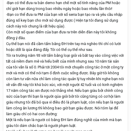
-Bạn có thể đưa ra bản demo hạn chế một số tính năng của PM hoặc
chỉ giới hạn dùng trong bao nhiều ngày hoặc bao nhiêu lần thôi!
-Bạn co thể đưa ra PM của bạn với số seria bạn tạo ra và yêu cầu nhập
đúng số key bạn cho mới sử dụng được ( Hiện tại tôi đang sử dụng
cách này nói chung là rất hiệu qủa).
Còn một số quan điểm của bạn đưa ra trên diễn đàn này tôi không
đồng ý đâu.
Cụ thể bạn nói đã cầm tấm bằng ĐH trên tay mà nghèo thì chỉ có lười
hoặc dốt là qúa đáng đấy. Tôi có thể cụ thể như sau.
Tôi ra trường năm 93 với tấm bằng loại giỏi và bắt tay vào công việc với
tất cả niềm đam mê và hiểu biết của mình nhưng sau 10 năm tài sản
của tôi vẫn là số 0. Phải tới 2004 tôi mới chuyển công tác ở một công ty
mới và mới có thể nói tạm ổ định cuộc sống được. Bây giờ tôi không
còn làm tư vấn nữa chỉ làm công tác quản lý tuy nhiên khi nghe bạn nói
về vấn đề này tôi khá bức xúc, với một người 42 tuổi và có kinh nghiệm
17 năm công tác xin được nói thẳng nhé. Nếu bạn giàu bởi chính công
sức của bạn thì bạn là người qúa giỏi bởi tôi cũng từng có cơ hội làm
giàu nhưng tôi đã bỏ qua vì điều đó là phạm luật, còn nếu bạn là người
làm công ăn lương thì không bao giờ bạn giàu được. Nói tóm lại để
làm giàu chỉ có hai con đường:
Một là nếu bạn là người có bằng ĐH làm đúng nghề của mình mà bạn
giàu tôi dám chắc bạn là người phạm luật.