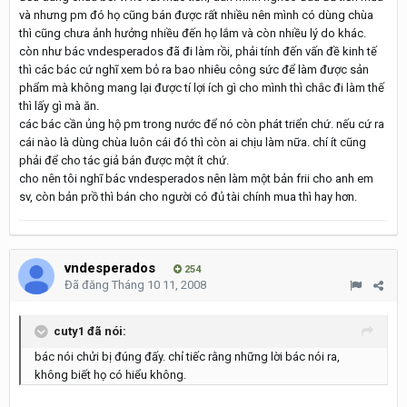
và nhưng pm đó họ cũng bán được rất nhiều nên mình có dùng chùa
thì cũng chưa ảnh hưởng nhiều đến họ lắm và còn nhiều lý do khác.
còn như bác vndesperados đã đi làm rồi, phải tính đến vấn đề kinh tế
thì các bác cứ nghĩ xem bỏ ra bao nhiêu công sức để làm được sản
phẩm mà không mang lại được tí lợi ích gì cho mình thì chắc đi làm thế
thì lấy gì mà ăn.
các bác cần ủng hộ pm trong nước để nó còn phát triển chứ. nếu cứ ra
cái nào là dùng chùa luôn cái đó thì còn ai chịu làm nữa. chí ít cũng
phải để cho tác giả bán được một ít chứ.
cho nên tôi nghĩ bác vndesperados nên làm một bản frii cho anh em
sv, còn bản prồ thì bán cho người có đủ tài chính mua thì hay hơn.
vndesperados
254
Đã đăng
Tháng 10 11, 2008
cuty1 đã nói:
bác nói chửi bị đúng đấy. chỉ tiếc rằng những lời bác nói ra,
không biết họ có hiểu không.