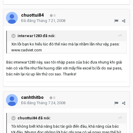
chuottui84
0
Đã đăng
Tháng 7 21, 2008
interwar1283 đã nói:
Xin lỗi bạn ko hiểu lúc đó thế nào mà lại nhầm lẫn như vậy, pass:
www.cadviet.com
Bác interwar1283 này, sao tôi nhập pass của bác đưa nhưng khi giải
nén có vài file như file huong dẫn với mấy file excel bị lỗi do sai pass,
bác nén lại rùi up lên thử coi sao. Thanks!
canhthitbo
0
Đã đăng
Tháng 7 24, 2008
chuottui84 đã nói:
Tôi không biết khả năng bác tài giỏi đến đâu, khả năng của bác
tới đâu. Nhưng đọc những lời bác ghi nge có vẻ ngạo mạn thế hử.