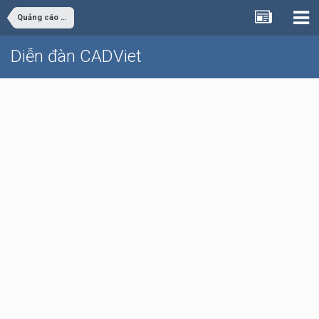
Quảng cáo - rao vặt
Diễn đàn CADViet