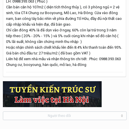
LH: 0988.393.063 ( Phúc )
Cần bán căn hộ 107m2 ( diện tích thông thủy ), có 3 phòng ngủ + 2 vệ
sinh, tòa CT4 Chung cư Booyoung, Mỗ Lao, Hà Đông. Cửa vào đông
nam, ban công tây bắc nhìn về phía đường Tố Hữu, đầy đủ nội thất cao
cấp nhập khẩu và hiện đại, đã bàn giao.
Chỉ cần đóng 40% là đã dọn vào ở ngay, 60% còn lại trả trong 3 năm
tiếp theo ( 20% - 20% - 15% ) và 5% cuối cùng khi nhận sổ đỏ căn hộ (
0% lãi suất, không cần chứng minh thu nhập )
Hoặc nhận chính sách chiết khấu lên đến 8.4% khi thanh toán đến 95%.
Giá bán chủ đầu tư: 27 triệu/m2 ( đã bao gồm VAT )
Liên hệ để xem nhà mẫu và nhận thông tin chi tiết : Phúc: 0988.393.063
Chung cư, booyoung, hàn quốc, mỗ lao, hà đông
Người theo dõi
0