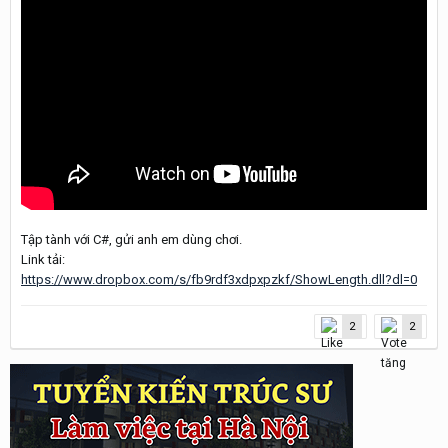
Tập tành với C#, gửi anh em dùng chơi.
Link tải:
https://www.dropbox.com/s/fb9rdf3xdpxpzkf/ShowLength.dll?dl=0
2
2