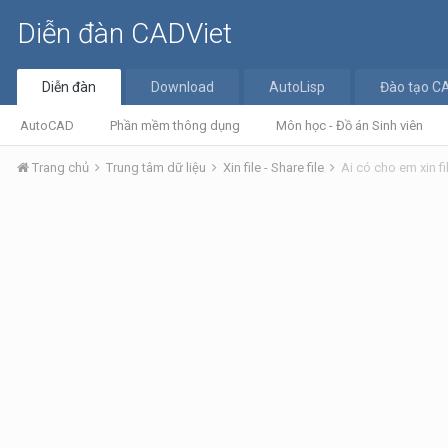
Diễn đàn CADViet
Diễn đàn
Download
AutoLisp
Đào tạo C
AutoCAD
Phần mềm thông dụng
Môn học - Đồ án Sinh viên
Trang chủ
Trung tâm dữ liệu
Xin file - Share file
Ai có cho em xin fi