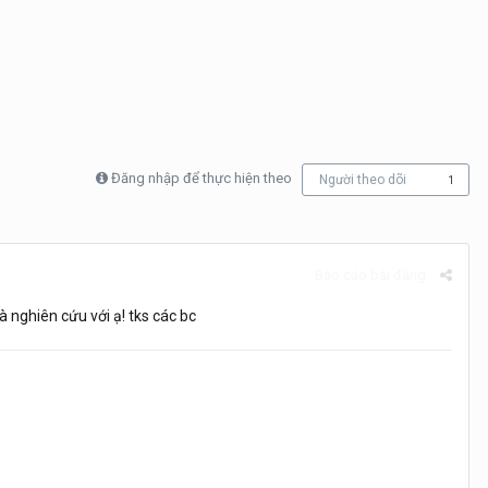
Đăng nhập để thực hiện theo
Người theo dõi
1
Báo cáo bài đăng
 nghiên cứu với ạ! tks các bc