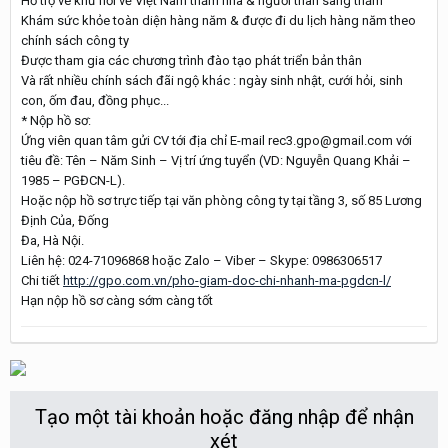
Hỗ trợ vé khứ hồi về Việt Nam thăm nhà & người thân sang thăm
Khám sức khỏe toàn diện hàng năm & được đi du lịch hàng năm theo
chính sách công ty
Được tham gia các chương trình đào tạo phát triển bản thân
Và rất nhiều chính sách đãi ngộ khác : ngày sinh nhật, cưới hỏi, sinh
con, ốm đau, đồng phục...
* Nộp hồ sơ:
Ứng viên quan tâm gửi CV tới địa chỉ E-mail rec3.gpo@gmail.com với
tiêu đề: Tên – Năm Sinh – Vị trí ứng tuyển (VD: Nguyễn Quang Khải –
1985 – PGĐCN-L).
Hoặc nộp hồ sơ trực tiếp tại văn phòng công ty tại tầng 3, số 85 Lương
Định Của, Đống
Đa, Hà Nội.
Liên hệ: 024-71096868 hoặc Zalo – Viber – Skype: 0986306517
Chi tiết
http://gpo.com.vn/pho-giam-doc-chi-nhanh-ma-pgdcn-l/
Hạn nộp hồ sơ càng sớm càng tốt
Tạo một tài khoản hoặc đăng nhập để nhận
xét