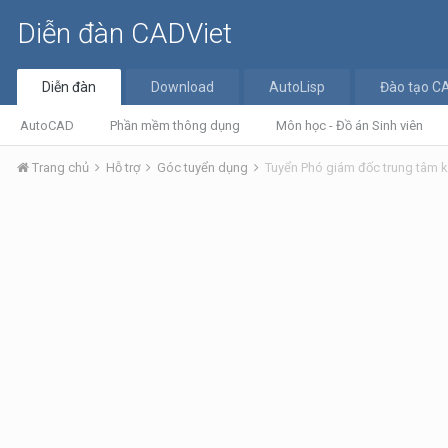
Diễn đàn CADViet
Diễn đàn
Download
AutoLisp
Đào tạo C
AutoCAD
Phần mềm thông dụng
Môn học - Đồ án Sinh viên
Trang chủ
Hỗ trợ
Góc tuyển dụng
Tuyển Phó giám đốc trung tâm 