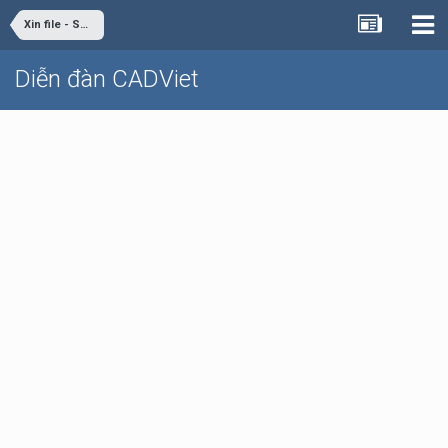
Xin file - Share file
Diễn đàn CADViet