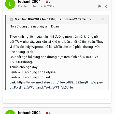
lethanh2004
2
Đã đăng
Tháng 6 9, 2019
Vào lúc 8/6/2019 tại 01:04,
thanhduan2407
đã nói:
Nó sử dụng thế nào vậy anh Duân
Theo kinh nghiệm của mình thì đường mòn trên núi không nên
cắt TRIM như vậy, vừa xấu lại khó cho bên thiết kế tính toán. Thay
vì điều đó, hãy Wipeout nó lại. Chỉ là che phủ phần đường, vừa
nhẹ nhàng lại đẹp.
Có phải bạn bổ sung con đường dựa trên bình đồ 1/10000 và
1/25000 không?
Thuốc cho bạn đây!
Lệnh WPL áp dụng cho Polyline
Lệnh WPT áp dụng cho Text
Link:
https://www.mediafire.com/file/cp882xr222mg8mv/Wipeo
ut_Polyline_(WPL)_and_Text_(WPT).VLX/file
lethanh2004
2