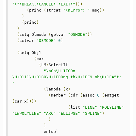
'("*BREAK,*CANCEL*,*EXIT*"
)))
(
princ 
(
strcat 
"\nError: "
 msg
))
)
(
princ
)
)
(
setq 
Olmode
(
getvar 
"OSMODE"
))
(
setvar 
"OSMODE"
0
)
(
setq	
Obj1
(
car

(
LM
:
SelectIf
"\nCh\U+1ECDn 
\U+0111\U+01B0\U+1EDDng th\U+1EE9 nh\U+1EA5t:  
"
(
lambda 
(
x
)
(
member 
(
cdr 
(
assoc 
0
(
entget 
(
car x
))))
(
list
"LINE"
"POLYLINE"
"LWPOLYLINE"
"ARC"
"ELLIPSE"
"SPLINE"
)
)
)
	     entsel
