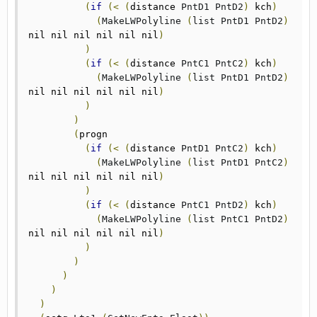
(
if
(<
(
distance 
PntD1
PntD2
)
 kch
)
(
MakeLWPolyline
(
list
PntD1
PntD2
)
nil nil nil nil nil nil
)
)
(
if
(<
(
distance 
PntC1
PntC2
)
 kch
)
(
MakeLWPolyline
(
list
PntD1
PntD2
)
nil nil nil nil nil nil
)
)
)
(
progn

(
if
(<
(
distance 
PntD1
PntC2
)
 kch
)
(
MakeLWPolyline
(
list
PntD1
PntC2
)
nil nil nil nil nil nil
)
)
(
if
(<
(
distance 
PntC1
PntD2
)
 kch
)
(
MakeLWPolyline
(
list
PntC1
PntD2
)
nil nil nil nil nil nil
)
)
)
)
)
)