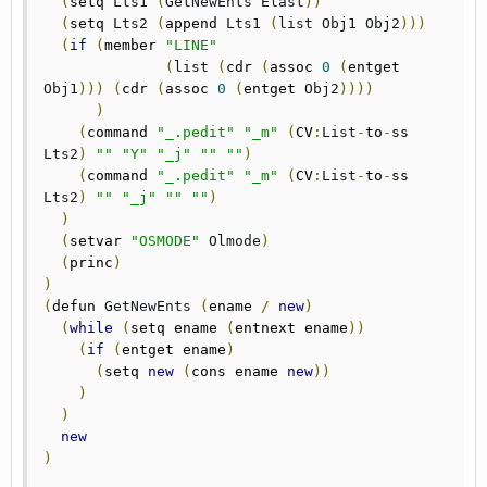
(
setq 
Lts1
(
GetNewEnts
Elast
))
(
setq 
Lts2
(
append 
Lts1
(
list
Obj1
Obj2
)))
(
if
(
member 
"LINE"
(
list
(
cdr 
(
assoc 
0
(
entget 
Obj1
)))
(
cdr 
(
assoc 
0
(
entget 
Obj2
))))
)
(
command 
"_.pedit"
"_m"
(
CV
:
List
-
to
-
ss 
Lts2
)
""
"Y"
"_j"
""
""
)
(
command 
"_.pedit"
"_m"
(
CV
:
List
-
to
-
ss 
Lts2
)
""
"_j"
""
""
)
)
(
setvar 
"OSMODE"
Olmode
)
(
princ
)
)
(
defun 
GetNewEnts
(
ename 
/
new
)
(
while
(
setq ename 
(
entnext ename
))
(
if
(
entget ename
)
(
setq 
new
(
cons ename 
new
))
)
)
new
)