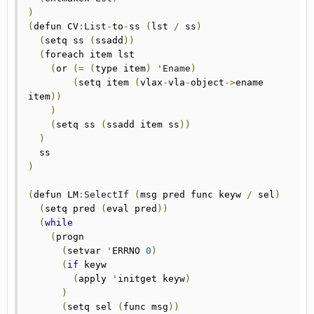
)
(
defun CV
:
List
-
to
-
ss 
(
lst 
/
 ss
)
(
setq ss 
(
ssadd
))
(
foreach item	lst

(
or	
(=
(
type item
)
'
Ename
)
(
setq item 
(
vlax
-
vla
-
object
->
ename 
item
))
)
(
setq ss 
(
ssadd item ss
))
)
)
(
defun LM
:
SelectIf
(
msg pred func keyw 
/
 sel
)
(
setq pred 
(
eval pred
))
(
while
(
progn

(
setvar 
'
ERRNO 
0
)
(
if
 keyw

(
apply 
'
initget keyw
)
)
(
setq sel 
(
func msg
))