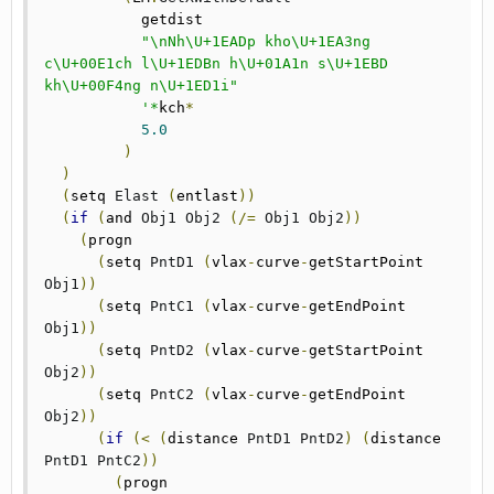
	   getdist

"\nNh\U+1EADp kho\U+1EA3ng 
c\U+00E1ch l\U+1EDBn h\U+01A1n s\U+1EBD 
kh\U+00F4ng n\U+1ED1i"
'*
kch
*
5.0
)
)
(
setq 
Elast
(
entlast
))
(
if
(
and 
Obj1
Obj2
(/=
Obj1
Obj2
))
(
progn

(
setq 
PntD1
(
vlax
-
curve
-
getStartPoint 
Obj1
))
(
setq 
PntC1
(
vlax
-
curve
-
getEndPoint 
Obj1
))
(
setq 
PntD2
(
vlax
-
curve
-
getStartPoint 
Obj2
))
(
setq 
PntC2
(
vlax
-
curve
-
getEndPoint 
Obj2
))
(
if
(<
(
distance 
PntD1
PntD2
)
(
distance 
PntD1
PntC2
))
(
progn
