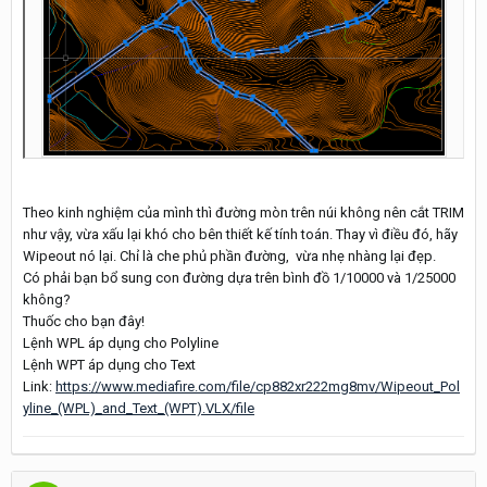
Theo kinh nghiệm của mình thì đường mòn trên núi không nên cắt TRIM
như vậy, vừa xấu lại khó cho bên thiết kế tính toán. Thay vì điều đó, hãy
Wipeout nó lại. Chỉ là che phủ phần đường, vừa nhẹ nhàng lại đẹp.
Có phải bạn bổ sung con đường dựa trên bình đồ 1/10000 và 1/25000
không?
Thuốc cho bạn đây!
Lệnh WPL áp dụng cho Polyline
Lệnh WPT áp dụng cho Text
Link:
https://www.mediafire.com/file/cp882xr222mg8mv/Wipeout_Pol
yline_(WPL)_and_Text_(WPT).VLX/file