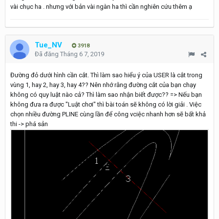
vài chục ha . nhưng với bản vài ngàn ha thì cần nghiên cứu thêm ạ
Tue_NV
3918
Đã đăng
Tháng 6 7, 2019
Đường đỏ dưới hình cần cắt. Thì làm sao hiểu ý của USER là cắt trong
vùng 1, hay 2, hay 3, hay 4?? Nên nhớ rằng đường cắt của bạn chạy
không có quy luật nào cả? Thì làm sao nhận biết được?? => Nếu bạn
không đưa ra được "Luật chơi" thì bài toán sẽ không có lời giải . Việc
chọn nhiều đường PLINE cùng lần để công vciệc nhanh hơn sẽ bất khả
thi -> phá sản