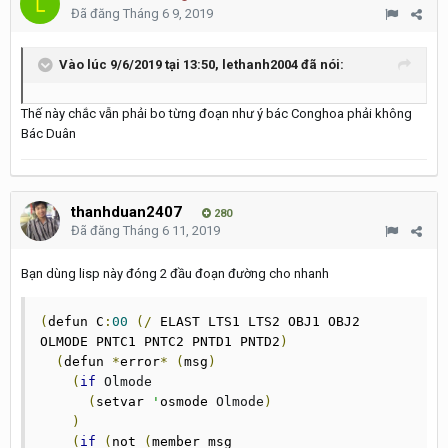
Đã đăng
Tháng 6 9, 2019
Vào lúc 9/6/2019 tại 13:50,
lethanh2004
đã nói:
Thế này chắc vẫn phải bo từng đoạn như ý bác Conghoa phải không
Bác Duân
thanhduan2407
280
Đã đăng
Tháng 6 11, 2019
Bạn dùng lisp này đóng 2 đầu đoạn đường cho nhanh
(
defun C
:
00
(/
 ELAST LTS1 LTS2 OBJ1 OBJ2 
OLMODE PNTC1 PNTC2 PNTD1 PNTD2
)
(
defun 
*
error
*
(
msg
)
(
if
Olmode
(
setvar 
'
osmode 
Olmode
)
)
(
if
(
not 
(
member msg 