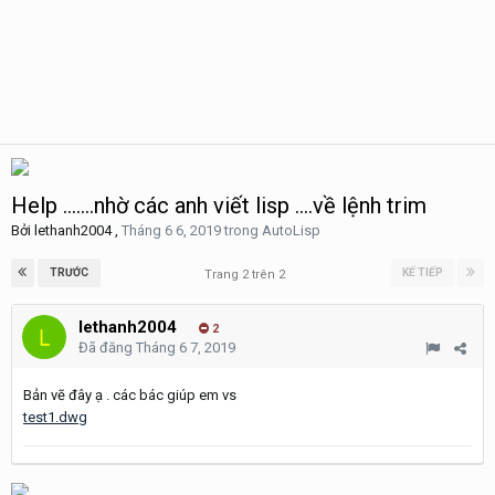
Help .......nhờ các anh viết lisp ....về lệnh trim
Bởi
lethanh2004
,
Tháng 6 6, 2019
trong
AutoLisp
TRƯỚC
KẾ TIẾP
Trang 2 trên 2
lethanh2004
2
Đã đăng
Tháng 6 7, 2019
Bản vẽ đây ạ . các bác giúp em vs
test1.dwg