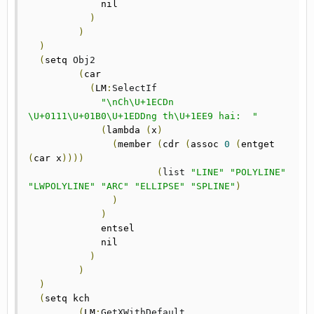
	     nil

)
)
)
(
setq	
Obj2
(
car

(
LM
:
SelectIf
"\nCh\U+1ECDn 
\U+0111\U+01B0\U+1EDDng th\U+1EE9 hai:  "
(
lambda 
(
x
)
(
member 
(
cdr 
(
assoc 
0
(
entget 
(
car x
))))
(
list
"LINE"
"POLYLINE"
"LWPOLYLINE"
"ARC"
"ELLIPSE"
"SPLINE"
)
)
)
	     entsel

	     nil

)
)
)
(
setq	kch

(
LM
:
GetXWithDefault