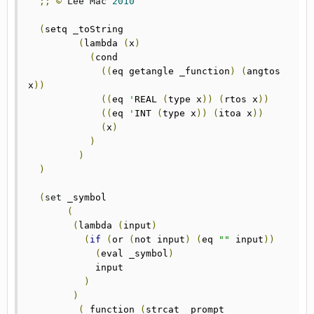
;;
©
Lee
Mac
2010
(
setq	_toString

(
lambda 
(
x
)
(
cond

((
eq getangle _function
)
(
angtos 
x
))
((
eq 
'
REAL 
(
type x
))
(
rtos x
))
((
eq 
'
INT 
(
type x
))
(
itoa x
))
(
x
)
)
)
)
(
set
 _symbol

(
(
lambda	
(
input
)
(
if
(
or 
(
not input
)
(
eq 
""
 input
))
(
eval _symbol
)
	    input

)
)
(
_function 
(
strcat _prompt
