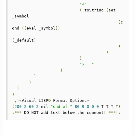
"<"
(
_toString 
(
set
_symbol

(
c
ond 
((
eval _symbol
))
(
_default
)
)
)
)
"> : "
)
)
)
)
)
;|«
Visual
 LISP
©
Format
Options
»
(
200
2
60
2
 nil 
"end of "
80
9
0
0
0
 T T T T
)
;***
 DO NOT add text below the comment
!
***|;