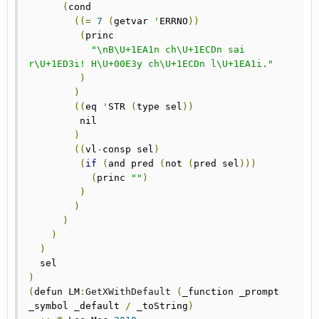
(
cond

((=
7
(
getvar 
'
ERRNO
))
(
princ

"\nB\U+1EA1n ch\U+1ECDn sai 
r\U+1ED3i! H\U+00E3y ch\U+1ECDn l\U+1EA1i."
)
)
((
eq 
'
STR 
(
type sel
))
	 nil

)
((
vl
-
consp sel
)
(
if
(
and pred 
(
not 
(
pred sel
)))
(
princ 
""
)
)
)
)
)
)
)
(
defun LM
:
GetXWithDefault
(
_function _prompt 
_symbol _default 
/
 _toString
)