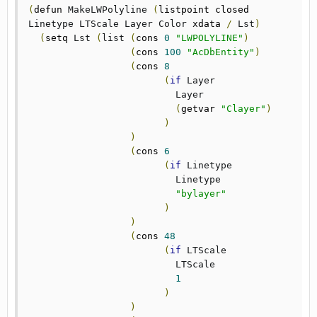
(
defun 
MakeLWPolyline
(
listpoint closed 
Linetype
LTScale
Layer
Color
 xdata 
/
Lst
)
(
setq	
Lst
(
list
(
cons 
0
"LWPOLYLINE"
)
(
cons 
100
"AcDbEntity"
)
(
cons	
8
(
if
Layer
Layer
(
getvar 
"Clayer"
)
)
)
(
cons	
6
(
if
Linetype
Linetype
"bylayer"
)
)
(
cons	
48
(
if
LTScale
LTScale
1
)
)