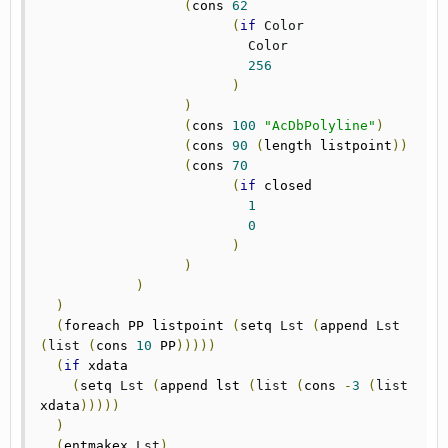
(
cons	
62
(
if
Color
Color
256
)
)
(
cons 
100
"AcDbPolyline"
)
(
cons 
90
(
length listpoint
))
(
cons	
70
(
if
 closed

1
0
)
)
)
)
(
foreach PP listpoint 
(
setq 
Lst
(
append 
Lst
(
list
(
cons 
10
 PP
)))))
(
if
 xdata

(
setq 
Lst
(
append lst 
(
list
(
cons 
-
3
(
list
xdata
)))))
)
(
entmakex 
Lst
)