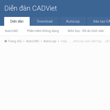
Diễn đàn CADViet
Diễn đàn
Download
AutoLisp
Đào tạo C
AutoCAD
Phần mềm thông dụng
Môn học - Đồ án Sinh viên
Trang chủ
AutoCAD
AutoLisp
Help .......nhờ các anh viết lisp ....về