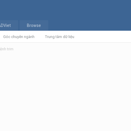
ADViet
Browse
Góc chuyên ngành
Trung tâm dữ liệu
 lệnh trim