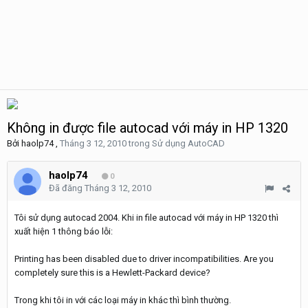
Không in được file autocad với máy in HP 1320
Bởi
haolp74
,
Tháng 3 12, 2010
trong
Sử dụng AutoCAD
haolp74
0
Đã đăng
Tháng 3 12, 2010
Tôi sử dụng autocad 2004. Khi in file autocad với máy in HP 1320 thì
xuất hiện 1 thông báo lỗi:
Printing has been disabled due to driver incompatibilities. Are you
completely sure this is a Hewlett-Packard device?
Trong khi tôi in với các loại máy in khác thì bình thường.