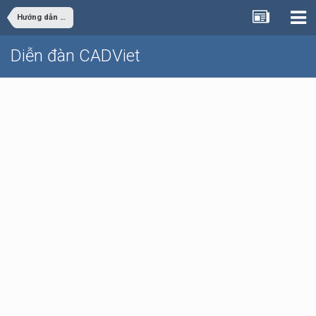
Hướng dẫn giải bài tập các chuyên ngành
Diễn đàn CADViet