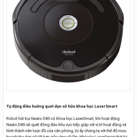
Tự động điều hướng quét dọn sở hữu khoa học LaserSmart
Robot hút bụi Neato D85 có khoa học LaserSmart, khi hoạt động
Neato D85 sẽ quét đông đảo khu vực tiếp giáp với vị trí hoạt động và
hình thành nên lược đồ của căn phòng, từ ấy chúng ta với thể đồ mưu
hoạch thu dọn sẽ tốt hơn gấp rộng rãi lần. Nhờ vào LaserSmart thời kỳ