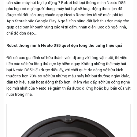
cần sắm máy hút bụi tự động ? Robot hút bụi thông minh Neato D85
phù hợp có mọi người dùng, máy hút bụi sẽ hoạt động theo lịch đã
được cài đặt sẵn ưng chuẩn app Neato Robotics tải về miễn phí tại
App Store hoặc Google Play. Ngoài tính năng đặt lịch thu dọn máy còn
giúp các bạn khoanh vùng các vị trí cấm, nhận diện lược đồ ngôi nhà,
chế độ dọn dẹp…
Robot thông minh Neato D85 quét dọn lông thú cưng hiệu quả
Đối có các gia đình sở hữu thành viên dị ứng với lông vật nuôi, thì việc
tiếp xúc sở hữu lông thú cực kỳ hiểm nguy. Không những thế máy hút
bụi Neato D85 hiểu được điều ấy, với chổi quét đa năng sở hữu kích
thước to hơn 70% so sở hữu những mẫu máy hút bụi thường ngày khác,
dẫn tới hiệu suất hoạt động thấp hơn. Thêm vào đấy, sở hữu công nghệ
lọc mới nhất của Neato sẽ giảm thiểu được dị ứng hoặc bụi bẩn của vật
nuôi trong nhà.