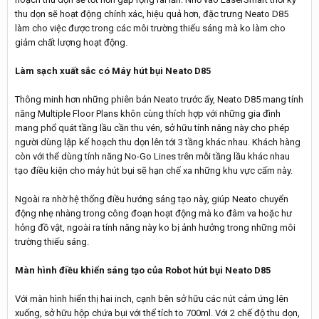
thu dọn sẽ hoạt động chính xác, hiệu quả hơn, đặc trưng Neato D85
làm cho việc được trong các môi trường thiếu sáng mà ko làm cho
giảm chất lượng hoạt động.
Làm sạch xuất sắc có Máy hút bụi Neato D85
Thông minh hơn những phiên bản Neato trước ấy, Neato D85 mang tính
năng Multiple Floor Plans khôn cùng thích hợp với những gia đình
mang phổ quát tầng lầu cần thu vén, sở hữu tính năng này cho phép
người dùng lập kế hoạch thu dọn lên tới 3 tầng khác nhau. Khách hàng
còn với thể dùng tính năng No-Go Lines trên mỗi tầng lầu khác nhau
tạo điều kiện cho máy hút bụi sẽ hạn chế xa những khu vực cấm này.
Ngoài ra nhờ hệ thống điều hướng sáng tạo này, giúp Neato chuyển
động nhẹ nhàng trong công đoạn hoạt động mà ko đâm va hoặc hư
hỏng đồ vật, ngoài ra tính năng này ko bị ảnh hưởng trong những môi
trường thiếu sáng.
Màn hình điều khiển sáng tạo của Robot hút bụi Neato D85
Với màn hình hiển thị hai inch, cạnh bên sở hữu các nút cảm ứng lên
xuống, sở hữu hộp chứa bụi với thể tích to 700ml. Với 2 chế độ thu dọn,