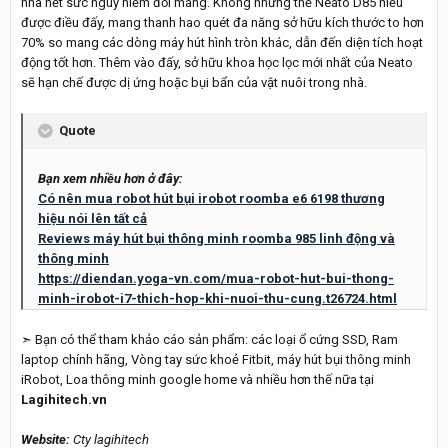
nhà hết sức nguy hiểm đối mang. Không những thế Neato D85 hiểu
được điều đấy, mang thanh hao quét đa năng sở hữu kích thước to hơn
70% so mang các dòng máy hút hình tròn khác, dẫn đến diện tích hoạt
động tốt hơn. Thêm vào đấy, sở hữu khoa học lọc mới nhất của Neato
sẽ hạn chế được dị ứng hoặc bụi bẩn của vật nuôi trong nhà.
Quote
Bạn xem nhiều hơn ở đây:
Có nên mua robot hút bụi irobot roomba e6 6198 thương
hiệu nói lên tất cả
Reviews máy hút bụi thông minh roomba 985 linh động và
thông minh
https://diendan.yoga-vn.com/mua-robot-hut-bui-thong-
minh-irobot-i7-thich-hop-khi-nuoi-thu-cung.t26724.html
➣ Bạn có thể tham khảo cáo sản phẩm: các loại ổ cứng SSD, Ram
laptop chính hãng, Vòng tay sức khoẻ Fitbit, máy hút bụi thông minh
iRobot, Loa thông minh google home và nhiều hơn thế nữa tại
Lagihitech.vn
Website:
Cty lagihitech