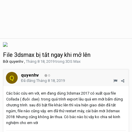
File 3dsmax bị tắt ngay khi mở lên
Bởi
quyenhv
,
Tháng 8 18, 2019
trong
3DS Max
quyenhv
0
Đã đăng
Tháng 8 18, 2019
Các bác cứu em với, em đang dùng 3dsmax 2017 có xuất qua file
Collada ( đuôi .dae). trong quá trình export lâu quá em mới bấm dừng
chương trình. sau đó bật file khác lên thì vừa hiện giao diện đã tắt
ngúm, file nào cũng vậy. em đã thử restart máy, cài bản mới 3dsmax
2018. Nhưng cũng không ăn thua. Có bác nào bị vậy ko chia sẻ kinh
nghiệm cho em với