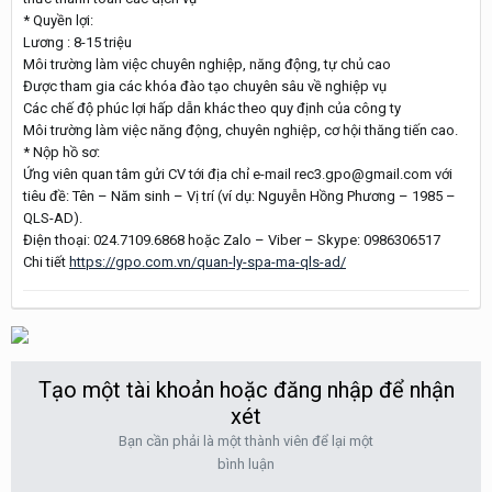
* Quyền lợi:
Lương : 8-15 triệu
Môi trường làm việc chuyên nghiệp, năng động, tự chủ cao
Được tham gia các khóa đào tạo chuyên sâu về nghiệp vụ
Các chế độ phúc lợi hấp dẫn khác theo quy định của công ty
Môi trường làm việc năng động, chuyên nghiệp, cơ hội thăng tiến cao.
* Nộp hồ sơ:
Ứng viên quan tâm gửi CV tới địa chỉ e-mail rec3.gpo@gmail.com với
tiêu đề: Tên – Năm sinh – Vị trí (ví dụ: Nguyễn Hồng Phương – 1985 –
QLS-AD).
Điện thoại: 024.7109.6868 hoặc Zalo – Viber – Skype: 0986306517
Chi tiết
https://gpo.com.vn/quan-ly-spa-ma-qls-ad/
Tạo một tài khoản hoặc đăng nhập để nhận
xét
Bạn cần phải là một thành viên để lại một
bình luận