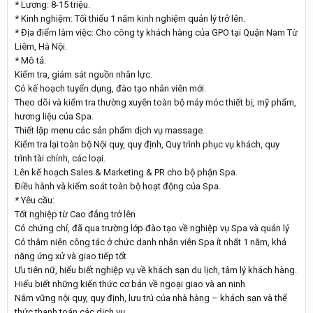
* Lương: 8-15 triệu.
* Kinh nghiệm: Tối thiểu 1 năm kinh nghiệm quản lý trở lên.
* Địa điểm làm việc: Cho công ty khách hàng của GPO tại Quận Nam Từ
Liêm, Hà Nội.
* Mô tả:
Kiểm tra, giám sát nguồn nhân lực.
Có kế hoạch tuyển dụng, đào tạo nhân viên mới.
Theo dõi và kiểm tra thường xuyên toàn bộ máy móc thiết bị, mỹ phẩm,
hương liệu của Spa.
Thiết lập menu các sản phẩm dịch vụ massage.
Kiểm tra lại toàn bộ Nội quy, quy định, Quy trình phục vụ khách, quy
trình tài chính, các loại.
Lên kế hoạch Sales & Marketing & PR cho bộ phận Spa.
Điều hành và kiểm soát toàn bộ hoạt động của Spa.
* Yêu cầu:
Tốt nghiệp từ Cao đẳng trở lên
Có chứng chỉ, đã qua trường lớp đào tạo về nghiệp vụ Spa và quản lý
Có thâm niên công tác ở chức danh nhân viên Spa ít nhất 1 năm, khả
năng ứng xử và giao tiếp tốt
Ưu tiên nữ, hiểu biết nghiệp vụ về khách sạn du lịch, tâm lý khách hàng.
Hiểu biết những kiến thức cơ bản về ngoại giao và an ninh
Nắm vững nội quy, quy định, lưu trú của nhà hàng – khách sạn và thể
thức thanh toán các dịch vụ