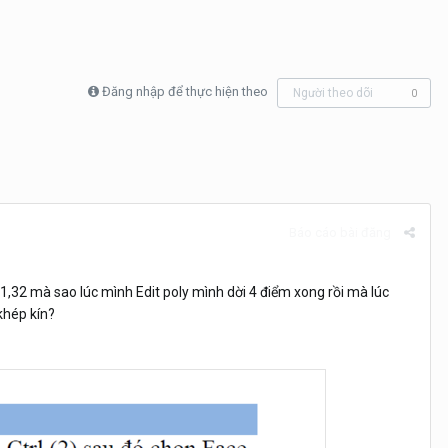
Đăng nhập để thực hiện theo
Người theo dõi
0
Báo cáo bài đăng
,32 mà sao lúc mình Edit poly mình dời 4 điểm xong rồi mà lúc
 khép kín?