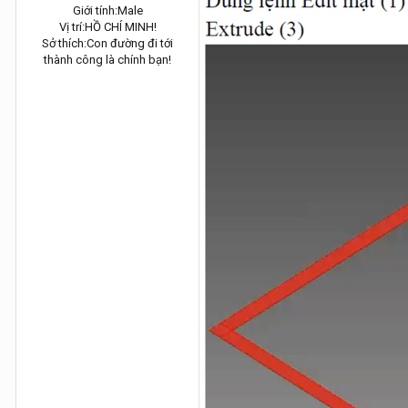
Giới tính:
Male
Vị trí:
HỒ CHÍ MINH!
Sở thích:
Con đường đi tới
thành công là chính bạn!