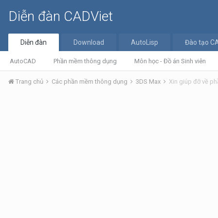
Diễn đàn CADViet
Diễn đàn
Download
AutoLisp
Đào tạo C
AutoCAD
Phần mềm thông dụng
Môn học - Đồ án Sinh viên
Trang chủ
Các phần mềm thông dụng
3DS Max
Xin giúp đỡ về 