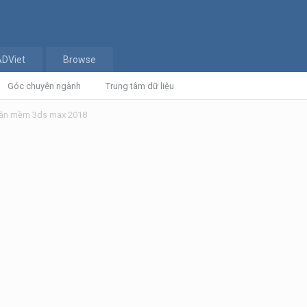
ADViet
Browse
Góc chuyên ngành
Trung tâm dữ liệu
phần mềm 3ds max 2018