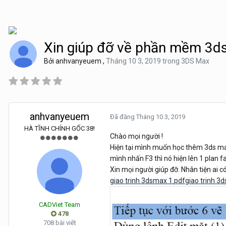
Xin giúp đỡ về phần mềm 3d
Bởi
anhvanyeuem
,
Tháng 10 3, 2019
trong
3DS Max
anhvanyeuem
Đã đăng
Tháng 10 3, 2019
HÀ TĨNH CHÍNH GỐC 38!
Chào mọi người !
Hiện tại mình muốn học thêm 3ds max
mình nhấn F3 thì nó hiện lên 1 plan f
Xin mọi người giúp đỡ. Nhân tiện ai c
giao trinh 3dsmax 1.pdfgiao trinh 3
CADViet Team
478
708 bài viết