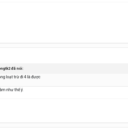
ngtk2
đã nói:
ng loạt trừ đi 4 là được
àm như thế ý.