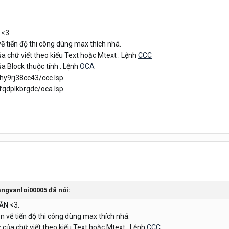
<3.
ẽ tiến độ thi công dùng max thích nhá.
a chữ viết theo kiểu Text hoặc Mtext . Lệnh
CCC
a Block thuộc tính . Lệnh
OCA
hy9rj38cc43/ccc.lsp
fqdplkbrgdc/oca.lsp
ngvanloi00005
đã nói:
ẦN <3.
 vẽ tiến độ thi công dùng max thích nhá.
 của chữ viết theo kiểu Text hoặc Mtext . Lệnh
CCC