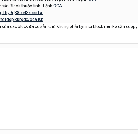
 của Block thuộc tính . Lệnh
OCA
6g1hy9rj38cc43/ccc.lsp
hhdfqdplkbrgdc/oca.lsp
 sửa các block đã có sẵn chứ không phải tại mới block nên ko cần coppy