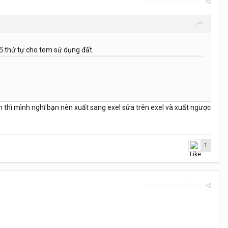
Báo cáo bài đăng
số thứ tự cho tem sử dụng đất.
 thì mình nghĩ bạn nên xuất sang exel sửa trên exel và xuất ngược
1
Báo cáo bài đăng