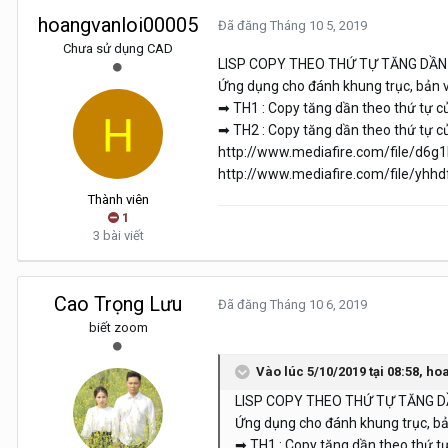
hoangvanloi00005
Đã đăng
Tháng 10 5, 2019
Chưa sử dụng CAD
LISP COPY THEO THỨ TỰ TĂNG DẦN 
Ứng dụng cho đánh khung trục, bản v
➡ TH1 : Copy tăng dần theo thứ tự củ
➡ TH2 : Copy tăng dần theo thứ tự củ
http://www.mediafire.com/file/d6g1
http://www.mediafire.com/file/yhhd
Thành viên
1
3 bài viết
Cao Trọng Lưu
Đã đăng
Tháng 10 6, 2019
biết zoom
Vào lúc 5/10/2019 tại 08:58,
hoa
LISP COPY THEO THỨ TỰ TĂNG D
Ứng dụng cho đánh khung trục, bản
➡ TH1 : Copy tăng dần theo thứ tự