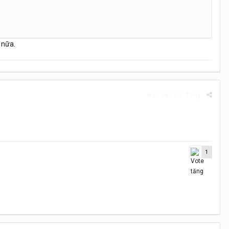
 nữa.
Báo cáo bài đăng
1