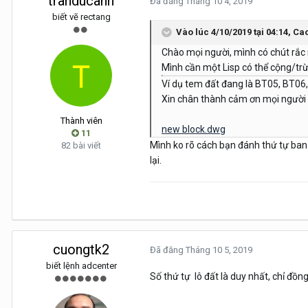
tranducanh
Đã đăng
Tháng 10 4, 2019
biết vẽ rectang
Vào lúc 4/10/2019 tại 04:14,
Cao
Chào mọi người, mình có chút rắc 
Mình cần một Lisp có thể cộng/trừ 
Ví dụ tem đất đang là BT05, BT06,
Xin chân thành cảm ơn mọi người 
Thành viên
new block.dwg
11
Mình ko rõ cách bạn đánh thứ tự ban
82 bài viết
lại.
cuongtk2
Đã đăng
Tháng 10 5, 2019
biết lệnh adcenter
Số thứ tự lô đất là duy nhất, chỉ đồng