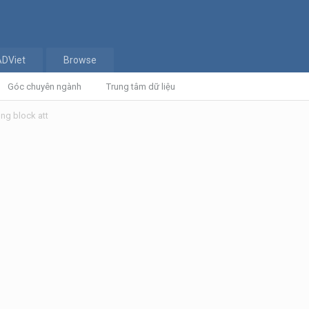
ADViet
Browse
Góc chuyên ngành
Trung tâm dữ liệu
ong block att