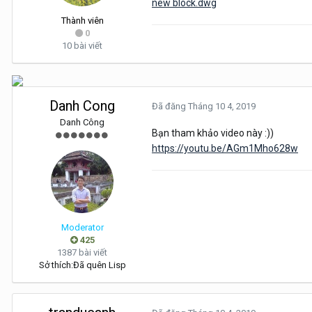
new block.dwg
Thành viên
0
10 bài viết
Danh Cong
Đã đăng
Tháng 10 4, 2019
Danh Công
Bạn tham khảo video này
:))
https://youtu.be/AGm1Mho628w
Moderator
425
1387 bài viết
Sở thích:
Đã quên Lisp