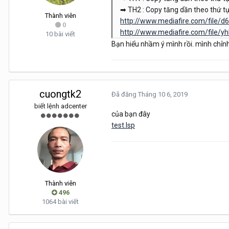
➡ TH2 : Copy tăng dần theo thứ tự
Thành viên
http://www.mediafire.com/file/d
0
http://www.mediafire.com/file/y
10 bài viết
Bạn hiểu nhầm ý mình rồi. mình chỉnh
cuongtk2
Đã đăng
Tháng 10 6, 2019
biết lệnh adcenter
của bạn đây
test.lsp
Thành viên
496
1064 bài viết