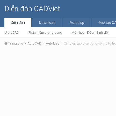
Diễn đàn CADViet
Diễn đàn
Download
AutoLisp
Đào tạo C
AutoCAD
Phần mềm thông dụng
Môn học - Đồ án Sinh viên
Trang chủ
AutoCAD
AutoLisp
Xin giúp tạo Lisp cộng số thứ tự tr