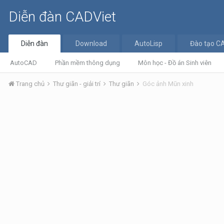
Diễn đàn CADViet
Diễn đàn
Download
AutoLisp
Đào tạo C
AutoCAD
Phần mềm thông dụng
Môn học - Đồ án Sinh viên
Trang chủ
Thư giãn - giải trí
Thư giãn
Góc ảnh Mũn xinh