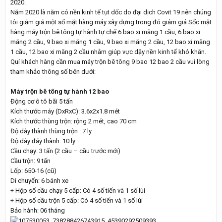
2020.
Năm 2020 là năm có nền kinh tế tụt dốc do đại dịch Covit 19 nên chúng
tôi giảm giá một số mặt hàng máy xây dựng trong đó giảm giá Sốc mặt
hàng máy trộn bê tông tự hành tự chế 6 bao xi măng 1 cầu, 6 bao xi
măng 2 cầu, 9 bao xi măng 1 cầu, 9 bao xi măng 2 cầu, 12 bao xi măng
1 cầu, 12 bao xi măng 2 cầu nhằm giúp vực dậy nền kinh tế khó khăn.
Quí khách hàng cần mua máy trộn bê tông 9 bao 12 bao 2 cầu vui lòng
tham khảo thông số bên dưới:
Máy trộn bê tông tự hành 12 bao
Động cơ ô tô bãi 5 tấn
Kích thước máy (DxRxC): 3.6x2x1.8 mét
Kích thước thùng trộn: rộng 2 mét, cao 70 cm
Độ dày thành thùng trộn : 7 ly
Độ dày đáy thành: 10 ly
Cầu chạy: 3 tấn (2 cầu – cầu trước mới)
Cầu trộn: 9 tấn
Lốp: 650-16 (cũ)
Di chuyển: 6 bánh xe
+ Hộp số cầu chạy 5 cấp: Có 4 số tiến và 1 số lùi
+ Hộp số cầu trộn 5 cấp: Có 4 số tiến và 1 số lùi
Bảo hành: 06 tháng