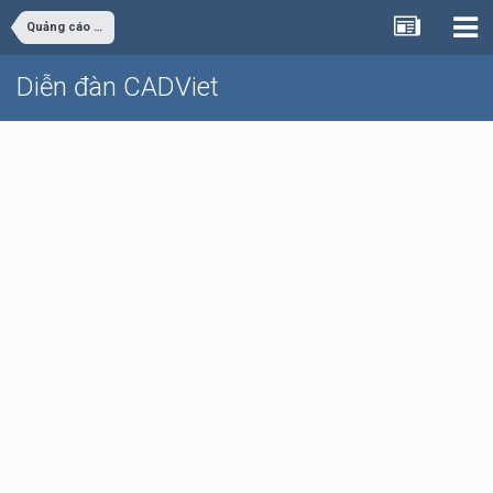
Quảng cáo - rao vặt
Diễn đàn CADViet