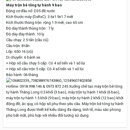
Máy trộn bê tông tự hành 9 bao
Động cơ đầu nổ: D35 đề nước
Kích thước máy (DxRxC): 3.6x1.9x1.7 mét
Kích thước thùng trộn: rộng 1.9 mét, cao 65 cm
Độ dày thành thùng trộn : 7 ly
Độ dày đáy thành: 10 ly
Cầu chạy: 2.5 tấn (cầu cũ)
Cầu trộn: 8 tấn
Lốp: 650-16 (cũ)
Di chuyển: 6 bánh xe
+ Hộp số cầu chạy 5 cấp: Có 4 số tiến và 1 số lùi
+ Hộp số cầu trộn 5 cấp: Có 4 số tiến và 1 số lùi
Bảo hành: 06 tháng
Hotline: 0918.998.146 & 0973 872 245 Xưởng chế tạo máy trộn bê tông
tự hành Thăng Long 0.5 khối (3 bao), máy trộn tự hành 1 khối (6 bao),
máy trộn tự hành 1.5 khối (9 bao), máy trộn tự hành 2 khối (12 bao) khởi
động đề, ắc quy, có hộp số phụ theo yêu cầu. Máy trộn bê tông tự hành
Thăng Long được thiết kế kiểu dáng đa dạng, tinh tế, màu sắc phong
phú bắt mắt, phù hợp với nhiều đối tượng sử dụng.