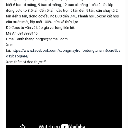
biệt 6 bao xi măng, 9 bao xi măng, 12 bao xi măng 1 cầu 2 cầu lắp
động cơ ô tô 3.5 tấn đến 5 tấn, cầu trộn 5 tấn đến 9 tấn, cầu chạy từ 2
tấn đến 3 tấn, động cơ đầu nổ D30 đến D40, Phanh hơi Lokcer kết hợp
cầu trước mới, lốp mới 100%, cửa xả thủy lực.
Để được tư vấn và báo giá vui lòng liên hệ:
Ms An 0918998146
Gmail: anth.thanglongjsc@gmail.com
Xem
tại:
https://www.facebook.com/xuongmaytronbetongtuhanh6bao9ba
o12baogiare/
Xem thêm vi deo thực tế: