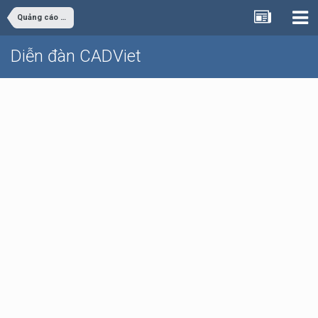
Quảng cáo - rao vặt
Diễn đàn CADViet