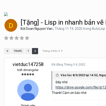
[Tặng] - Lisp in nhanh bản vẽ
Bởi
Doan Nguyen Van
,
Tháng 11 19, 2020
trong
AutoLisp
Trang 2 trên 2
1
2
TRƯỚC
vietduc147258
Đã đăng
Tháng 3 9, 2022
biết dimangular
Vào lúc 8/3/2022 tại 14:52,
Ngu
Đây nhé
https://drive.google.com/file/
Thank! Cảm ơn bác nhé
Thành viên