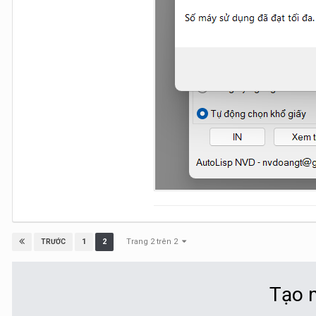
Trang 2 trên 2
1
2
TRƯỚC
Tạo m