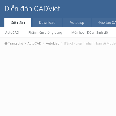
Diễn đàn CADViet
Diễn đàn
Download
AutoLisp
Đào tạo C
AutoCAD
Phần mềm thông dụng
Môn học - Đồ án Sinh viên
Trang chủ
AutoCAD
AutoLisp
[Tặng] - Lisp in nhanh bản vẽ Model