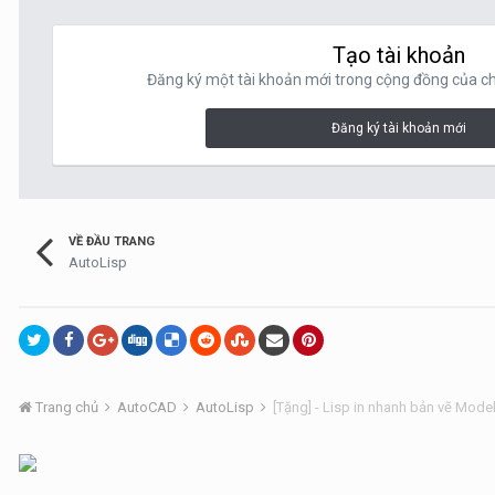
Tạo tài khoản
Đăng ký một tài khoản mới trong cộng đồng của chú
Đăng ký tài khoản mới
VỀ ĐẦU TRANG
AutoLisp
Trang chủ
AutoCAD
AutoLisp
[Tặng] - Lisp in nhanh bản vẽ Model