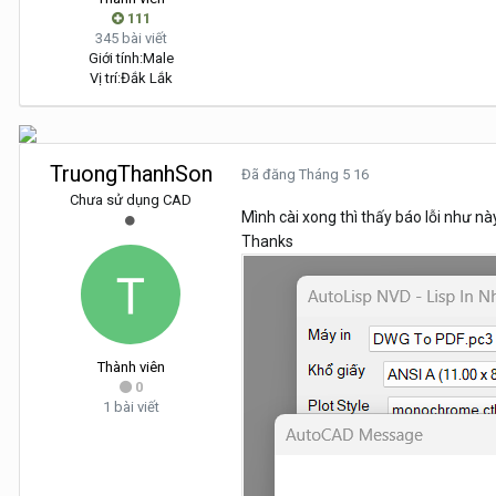
111
345 bài viết
Giới tính:
Male
Vị trí:
Đắk Lắk
TruongThanhSon
Đã đăng
Tháng 5 16
Chưa sử dụng CAD
Mình cài xong thì thấy báo lỗi như n
Thanks
Thành viên
0
1 bài viết