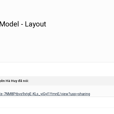
 Model - Layout
yễn Hà Huy
đã nói:
d/12e-7NM8Ptbvs9xtgE-KLs_yiGyI1YmnE/view?usp=sharing