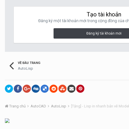
Tạo tài khoản
Đăng ký một tài khoản mới trong cộng đồng của chú
Đăng ký tài khoản mới
VỀ ĐẦU TRANG
AutoLisp
Trang chủ
AutoCAD
AutoLisp
[Tặng] - Lisp in nhanh bản vẽ Model