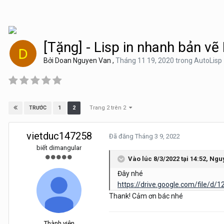
[Tặng] - Lisp in nhanh bản vẽ
Bởi
Doan Nguyen Van
,
Tháng 11 19, 2020
trong
AutoLisp
Trang 2 trên 2
1
2
TRƯỚC
vietduc147258
Đã đăng
Tháng 3 9, 2022
biết dimangular
Vào lúc 8/3/2022 tại 14:52,
Ngu
Đây nhé
https://drive.google.com/file/
Thank! Cảm ơn bác nhé
Thành viên