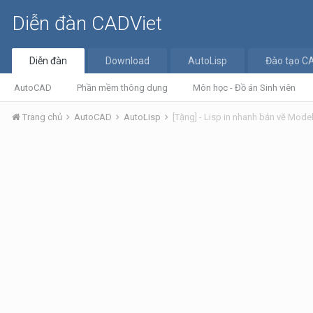
Diễn đàn CADViet
Diễn đàn
Download
AutoLisp
Đào tạo C
AutoCAD
Phần mềm thông dụng
Môn học - Đồ án Sinh viên
Trang chủ
AutoCAD
AutoLisp
[Tặng] - Lisp in nhanh bản vẽ Model