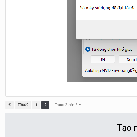
Trang 2 trên 2
1
2
TRƯỚC
Tạo m