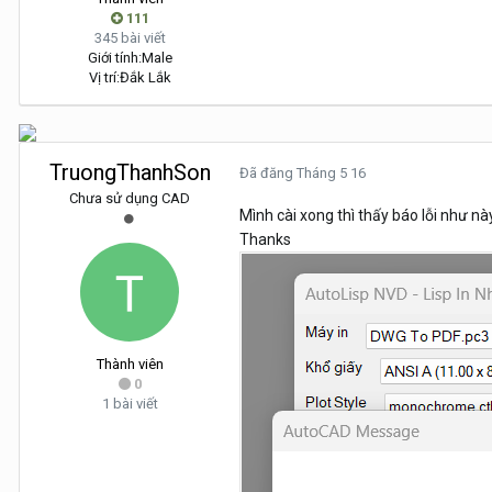
111
345 bài viết
Giới tính:
Male
Vị trí:
Đắk Lắk
TruongThanhSon
Đã đăng
Tháng 5 16
Chưa sử dụng CAD
Mình cài xong thì thấy báo lỗi như n
Thanks
Thành viên
0
1 bài viết