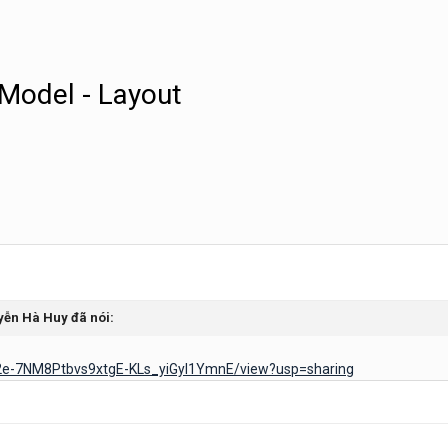
 Model - Layout
yễn Hà Huy
đã nói:
d/12e-7NM8Ptbvs9xtgE-KLs_yiGyI1YmnE/view?usp=sharing