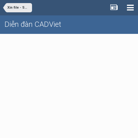
Xin file - Share file
Diễn đàn CADViet