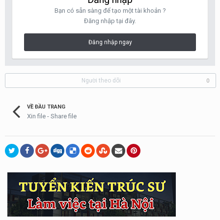
Bạn có sẵn sàng để tạo một tài khoản ?
Đăng nhập tại đây.
Đăng nhập ngay
Người theo dõi
0
VỀ ĐẦU TRANG
Xin file - Share file