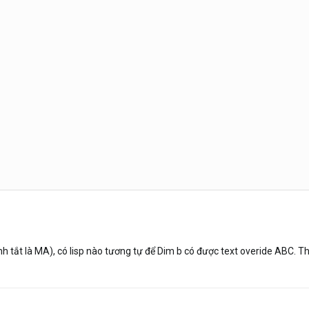
tắt là MA), có lisp nào tương tự để Dim b có được text overide ABC. T