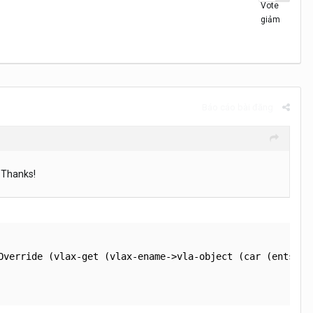
Báo cáo bài đăng
 Thanks!
Override (vlax-get (vlax-ename->vla-object (car (entsel "