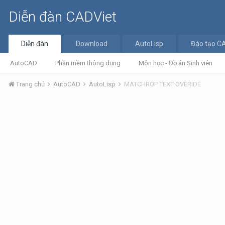
Diễn đàn CADViet
Diễn đàn
Download
AutoLisp
Đào tạo C
AutoCAD
Phần mềm thông dụng
Môn học - Đồ án Sinh viên
Trang chủ
AutoCAD
AutoLisp
MATCHROP TEXT OVERIDE