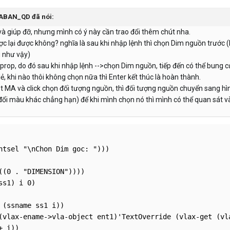
ABAN_QD
đã nói:
à giúp đỡ, nhưng mình có ý này cần trao đổi thêm chút nha.
ược lại được không? nghĩa là sau khi nhập lệnh thì chọn Dim nguồn trướ
g như vậy)
prop, do đó sau khi nhập lệnh -->chọn Dim nguồn, tiếp đến có thể bung c
lẻ, khi nào thôi không chọn nữa thì Enter kết thúc là hoàn thành.
ắt MA và click chọn đối tượng nguồn, thì đối tượng nguồn chuyển sang hì
đổi màu khác chẳng hạn) để khi mình chọn nó thì mình có thể quan sát v