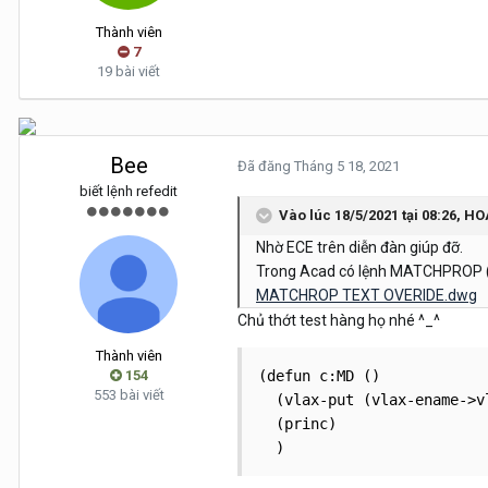
Thành viên
7
19 bài viết
Bee
Đã đăng
Tháng 5 18, 2021
biết lệnh refedit
Vào lúc 18/5/2021 tại 08:26,
HO
Nhờ ECE trên diễn đàn giúp đỡ.
Trong Acad có lệnh MATCHPROP (lệ
MATCHROP TEXT OVERIDE.dwg
Chủ thớt test hàng họ nhé ^_^
Thành viên
154
(defun c:MD ()

553 bài viết
  (vlax-put (vlax-ename->v
  (princ)

  )