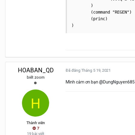
	)

	(command "REGEN")

	(princ)

)
HOABAN_QD
Đã đăng
Tháng 5 19, 2021
biết zoom
Mình cảm ơn bạn @DungNguyen685 rất
Thành viên
7
19 bài viết