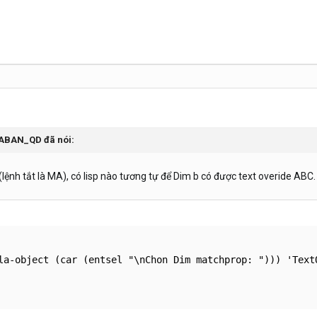
ABAN_QD
đã nói:
nh tắt là MA), có lisp nào tương tự để Dim b có được text overide ABC.
la-object (car (entsel "\nChon Dim matchprop: "))) 'Text