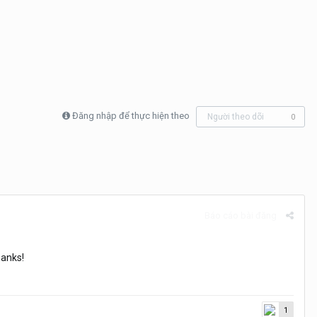
Đăng nhập để thực hiện theo
Người theo dõi
0
Báo cáo bài đăng
hanks!
1