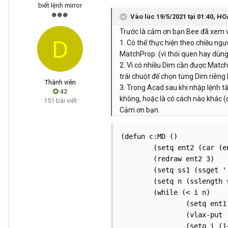
biết lệnh mirror
Vào lúc 19/5/2021 tại 01:40,
HO
Trước là cảm ơn bạn Bee đã xem v
1. Có thể thực hiện theo chiều ng
MatchProp. (vì thói quen hay dùn
2. Vì có nhiều Dim cần được Match
trái chuột để chọn từng Dim riêng 
Thành viên
3. Trong Acad sau khi nhập lệnh t
42
không, hoặc là có cách nào khác (
151 bài viết
Cảm ơn bạn.
(defun c:MD ()

	(setq ent2 (car (entsel "\nChon Dim goc: ")))

	(redraw ent2 3)

	(setq ss1 (ssget '((0 . "DIMENSION"))))

	(setq n (sslength ss1) i 0)

	(while (< i n)

		(setq ent1 (ssname ss1 i))

		(vlax-put (vlax-ename->vla-object ent1)'TextOverride (vlax-get (vlax-ename->vla-object ent2) 'TextOverride))

		(setq i (1+ i))				
