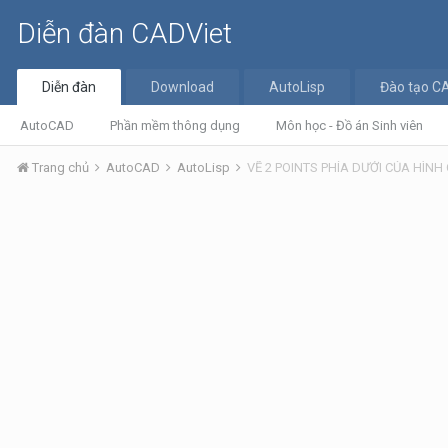
Diễn đàn CADViet
Diễn đàn
Download
AutoLisp
Đào tạo C
AutoCAD
Phần mềm thông dụng
Môn học - Đồ án Sinh viên
Trang chủ
AutoCAD
AutoLisp
VẼ 2 POINTS PHÍA DƯỚI CỦA HÌNH