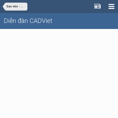
San nền - Giao thông
Diễn đàn CADViet