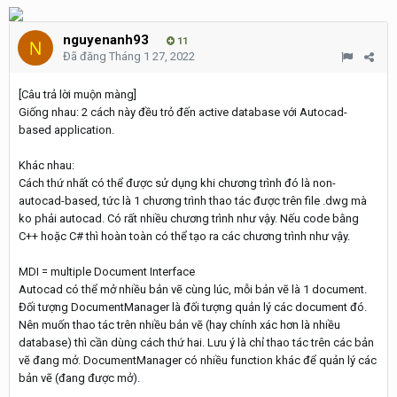
nguyenanh93
11
Đã đăng
Tháng 1 27, 2022
[Câu trả lời muộn màng]
Giống nhau: 2 cách này đều trỏ đến active database với Autocad-
based application.
Khác nhau:
Cách thứ nhất có thể được sử dụng khi chương trình đó là non-
autocad-based, tức là 1 chương trình thao tác được trên file .dwg mà
ko phải autocad. Có rất nhiều chương trình như vậy. Nếu code bằng
C++ hoặc C# thì hoàn toàn có thể tạo ra các chương trình như vậy.
MDI = multiple Document Interface
Autocad có thể mở nhiều bản vẽ cùng lúc, mỗi bản vẽ là 1 document.
Đối tượng DocumentManager là đối tượng quản lý các document đó.
Nên muốn thao tác trên nhiều bản vẽ (hay chính xác hơn là nhiều
database) thì cần dùng cách thứ hai. Lưu ý là chỉ thao tác trên các bản
vẽ đang mở. DocumentManager có nhiều function khác để quản lý các
bản vẽ (đang được mở).