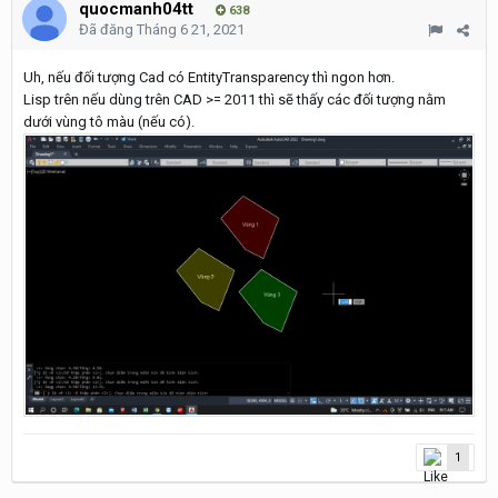
quocmanh04tt
638
Đã đăng
Tháng 6 21, 2021
Uh, nếu đối tượng Cad có EntityTransparency thì ngon hơn.
Lisp trên nếu dùng trên CAD >= 2011 thì sẽ thấy các đối tượng nằm
dưới vùng tô màu (nếu có).
1