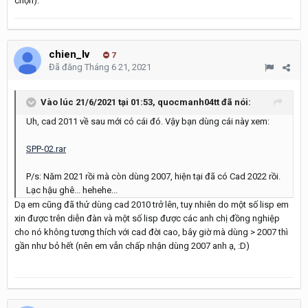
chọn).
chien_lv
7
Đã đăng
Tháng 6 21, 2021
Vào lúc 21/6/2021 tại 01:53,
quocmanh04tt
đã nói:
Uh, cad 2011 về sau mới có cái đó. Vậy bạn dùng cái này xem:
SPP-02.rar
P/s: Năm 2021 rồi mà còn dùng 2007, hiện tại đã có Cad 2022 rồi.
Lạc hậu ghê... hehehe...
Dạ em cũng đã thử dùng cad 2010 trở lên, tuy nhiên do một số lisp em
xin được trên diễn đàn và một số lisp được các anh chị đồng nghiệp
cho nó không tương thích với cad đời cao, bây giờ mà dùng > 2007 thì
gần như bỏ hết (nên em vẫn chấp nhận dùng 2007 anh ạ, :D)