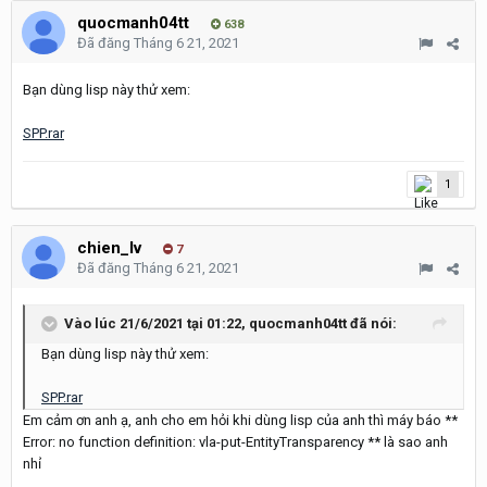
quocmanh04tt
638
Đã đăng
Tháng 6 21, 2021
Bạn dùng lisp này thử xem:
SPP.rar
1
chien_lv
7
Đã đăng
Tháng 6 21, 2021
Vào lúc 21/6/2021 tại 01:22,
quocmanh04tt
đã nói:
Bạn dùng lisp này thử xem:
SPP.rar
Em cảm ơn anh ạ, anh cho em hỏi khi dùng lisp của anh thì máy báo **
Error: no function definition: vla-put-EntityTransparency ** là sao anh
nhỉ