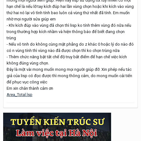
mong mọi người xem giúp. Hiện nay lisp sử dụng tốt tuy nhiên có một
hạn chế là nếu lỡ tay kích đúp hai lần vùng chọn hoặc khi kích vào vùng
thứ hai nó lại vô tình tính bao luôn cả vùng thứ nhất đã tính. Em muốn
nhờ mọi người sửa giúp em
- Khi kích đúp vào vùng đã chọn thì lisp ko tính thêm vùng đó nữa nếu
trong thường hợp kích nhầm và hiện thông báo để biết đang chọn
trùng
- Nếu vô tinh do không cùng mặt phẳng do z khác 0 hoặc lý do nào đó
có n vùng tính thì vùng nào đã được chọn thì ko chọn trùng nữa
- Thêm chức năng bật tắt chế độ truy bắt điểm để hạn chế việc kích
không đúng vùng chọn.
Đây là một vài mong muốn mong mọi người giúp đỡ. Xin phép nếu tác
giả của lisp có đọc được thì mong thông cảm, do mong muốn cải tiến
để phục vục công việc
Em xin chân thành cảm ơn
Area_Total.lsp