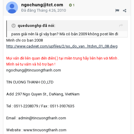
ngochung@tct.com
1
Đã đăng
Tháng 4 26, 2010
queduonghp đã nói:
pass giải nén là gì vậy bạn? Mà có bản 2009 không post lên đi
Minh chi co ban 2008
http://www.cadviet.com/upfiles/2/so_do_van...htdvn_01_08.dwg
Mọi vấn đề liên quan đến điên(.) tại miền trung hãy liên hện với Mình .
Mình sẻ tư vấm và hỗ trợ bạn !
ngochung@tincuongthanh.com
TIN CUONG THANH CO.,LTD
Add :297 Ngo Quyen St., DaNang, VietNam
Tel : 0511-2208379 / Fax : 0511-3937635
Email : admin@tincuongthanh.com
Website : www.tincuongthanh.com