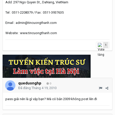
Add :297 Ngo Quyen St., DaNang, VietNam
Tel : 0511-2208379 / Fax : 0511-3937635
Email : admin@tincuongthanh.com
Website : www.tincuongthanh.com
1
queduonghp
0
Đã đăng
Tháng 4 19, 2010
pass giải nén là gì vậy bạn? Mà có bản 2009 không post lên đi