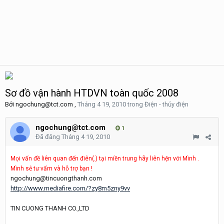
Sơ đồ vận hành HTDVN toàn quốc 2008
Bởi
ngochung@tct.com
,
Tháng 4 19, 2010
trong
Điện - thủy điện
ngochung@tct.com
1
Đã đăng
Tháng 4 19, 2010
Mọi vấn đề liên quan đến điên(.) tại miền trung hãy liên hện với Mình .
Mình sẻ tư vấm và hỗ trợ bạn !
ngochung@tincuongthanh.com
http://www.mediafire.com/?zy8m5zny9vv
TIN CUONG THANH CO.,LTD