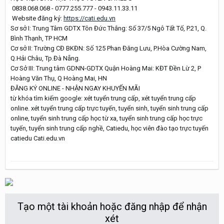
0838.068.068 - 0777.255.777 - 0943.11.33.11
Website đăng ký:
https://cati.edu.vn
Sơ sở I: Trung Tâm GDTX Tôn Đức Thắng: Số 37/5 Ngô Tất Tố, P.21, Q.
Bình Thạnh, TP HCM
Cơ sở II: Trường CĐ BKĐN: Số 125 Phan Đăng Lưu, P.Hòa Cường Nam,
Q.Hải Châu, Tp.Đà Nẵng.
Cơ Sở III: Trung tâm GDNN-GDTX Quận Hoàng Mai: KĐT Đền Lừ 2, P
Hoàng Văn Thụ, Q Hoàng Mai, HN
ĐĂNG KÝ ONLINE - NHẬN NGAY KHUYẾN MÃI
từ khóa tìm kiếm google: xét tuyển trung cấp, xét tuyển trung cấp
online. xét tuyển trung cấp trực tuyến, tuyển sinh, tuyển sinh trung cấp
online, tuyển sinh trung cấp học từ xa, tuyển sinh trung cấp học trực
tuyến, tuyển sinh trung cấp nghề, Catiedu, học viên đào tạo trực tuyến
catiedu Cati.edu.vn
Tạo một tài khoản hoặc đăng nhập để nhận
xét