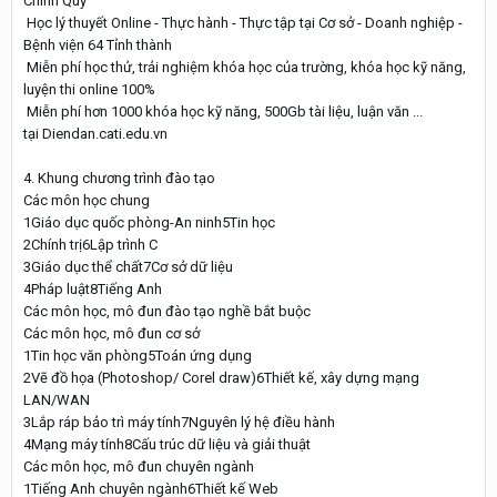
Chính Quy
Học lý thuyết Online - Thực hành - Thực tập tại Cơ sở - Doanh nghiệp -
Bệnh viện 64 Tỉnh thành
Miễn phí học thử, trải nghiệm khóa học của trường, khóa học kỹ năng,
luyện thi online 100%
Miễn phí hơn 1000 khóa học kỹ năng, 500Gb tài liệu, luận văn ...
tại Diendan.cati.edu.vn
4. Khung chương trình đào tạo
Các môn học chung
1Giáo dục quốc phòng-An ninh5Tin học
2Chính trị6Lập trình C
3Giáo dục thể chất7Cơ sở dữ liệu
4Pháp luật8Tiếng Anh
Các môn học, mô đun đào tạo nghề bắt buộc
Các môn học, mô đun cơ sở
1Tin học văn phòng5Toán ứng dụng
2Vẽ đồ họa (Photoshop/ Corel draw)6Thiết kế, xây dựng mạng
LAN/WAN
3Lắp ráp bảo trì máy tính7Nguyên lý hệ điều hành
4Mạng máy tính8Cấu trúc dữ liệu và giải thuật
Các môn học, mô đun chuyên ngành
1Tiếng Anh chuyên ngành6Thiết kế Web