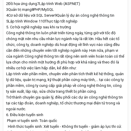
2Đồ họa ứng dụng7Lập trình Web (ASP.NET)
3Quản trị mạng8PHP/MySQL
4Cơ sở dữ liệu với SQL Server9Quản lý dự án công nghệ thông tin
5Lập trình Window 110Thực tập tốt nghiệp
5. Cơ hội nghề nghiệp sau khi ra trường
Công nghệ thông tin luôn phát triển từng ngày, từng giờ với tốc độ
chóng mặt nên nhu cầu nhân lực ngành này là rất lớn. Hầu hết các tổ
chức, công ty, doanh nghiệp dù hoạt động về lĩnh vực nào cũng đều
cần đến những chuyên viên tốt nghiệp ngành này. Hơn nữa, phạm vi
của ngành Công nghệ thông tin rất rộng nên sinh viên hoàn toàn có thể
lựa chọn cho mình một hướng đi phù hợp với khả năng và theo đó là
nhiều cơ hội việc làm hấp dẫn, kể đến như:
Lập trình viên phần mềm, chuyên viên phân tích thiết kế hệ thống, quản
lý dữ liệu, quản trị mạng, kỹ thuật phần cứng máy tính,... tại các công ty
phần mềm, công ty cung cấp giải pháp về công nghệ thông tin, công
ty sản xuất, lắp ráp, sửa chữa trang thiết bị phần cứng.
Trở thành chuyên gia quản lý, điều phối các dự án công nghệ thông tin
tại các tập đoàn, doanh nghiệp, tổ chức thương mại điện tử trong và
ngoài nước.
6. Điều kiện tuyển sinh
Phạm vi tuyển sinh: Toàn quốc
Hình thức tuyển sinh: Xét tuyển - Không thi tuyển - giảm áp lực thi cử.