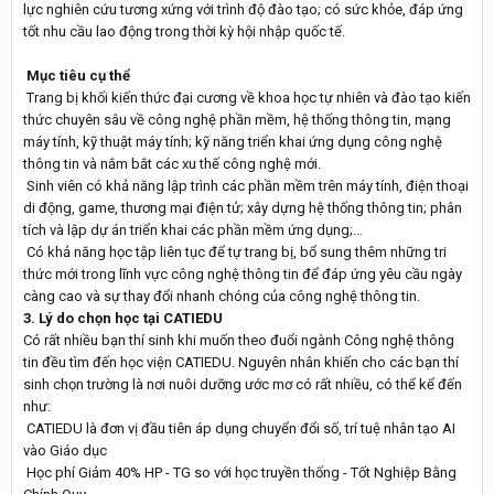
lực nghiên cứu tương xứng với trình độ đào tạo; có sức khỏe, đáp ứng
tốt nhu cầu lao động trong thời kỳ hội nhập quốc tế.
Mục tiêu cụ thể
Trang bị khối kiến thức đại cương về khoa học tự nhiên và đào tạo kiến
thức chuyên sâu về công nghệ phần mềm, hệ thống thông tin, mạng
máy tính, kỹ thuật máy tính; kỹ năng triển khai ứng dụng công nghệ
thông tin và nắm bắt các xu thế công nghệ mới.
Sinh viên có khả năng lập trình các phần mềm trên máy tính, điện thoại
di động, game, thương mại điện tử; xây dựng hệ thống thông tin; phân
tích và lập dự án triển khai các phần mềm ứng dụng;...
Có khả năng học tập liên tục để tự trang bị, bổ sung thêm những tri
thức mới trong lĩnh vực công nghệ thông tin để đáp ứng yêu cầu ngày
càng cao và sự thay đổi nhanh chóng của công nghệ thông tin.
3. Lý do chọn học tại CATIEDU
Có rất nhiều bạn thí sinh khi muốn theo đuổi ngành Công nghệ thông
tin đều tìm đến học viện CATIEDU. Nguyên nhân khiến cho các bạn thí
sinh chọn trường là nơi nuôi dưỡng ước mơ có rất nhiều, có thể kể đến
như:
CATIEDU là đơn vị đầu tiên áp dụng chuyển đổi số, trí tuệ nhân tạo AI
vào Giáo dục
Học phí Giảm 40% HP - TG so với học truyền thống - Tốt Nghiệp Bằng