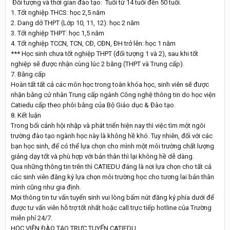
Đối tượng và thời gian đào tạo: Tuổi từ 14 tuổi đến 50 tuổi.
1. Tốt nghiệp THCS: học 2,5 năm
2. Dang dở THPT (Lớp 10, 11, 12): học 2 năm
3. Tốt nghiệp THPT: học 1,5 năm
4. Tốt nghiệp TCCN, TCN, CĐ, CĐN, ĐH trở lên: học 1 năm
*** Học sinh chưa tốt nghiệp THPT (đối tượng 1 và 2), sau khi tốt
nghiệp sẽ được nhận cùng lúc 2 bằng (THPT và Trung cấp).
7. Bằng cấp
Hoàn tất tất cả các môn học trong toàn khóa học, sinh viên sẽ được
nhận bằng cử nhân Trung cấp ngành Công nghệ thông tin do học viện
Catiedu cấp theo phôi bằng của Bộ Giáo dục & Đào tạo.
8. Kết luận
Trong bối cảnh hội nhập và phát triển hiện nay thì việc tìm một ngôi
trường đào tạo ngành học này là không hề khó. Tuy nhiên, đối với các
bạn học sinh, để có thể lựa chọn cho mình một môi trường chất lượng
giảng dạy tốt và phù hợp với bản thân thì lại không hề dễ dàng.
Qua những thông tin trên thì CATIEDU đáng là nơi lựa chọn cho tất cả
các sinh viên đăng ký lựa chọn môi trường học cho tương lai bản thân
mình cũng như gia định.
Mọi thông tin tư vấn tuyển sinh vui lòng bấm nút đăng ký phía dưới để
được tư vấn viên hỗ trợ tốt nhất hoặc call trực tiếp hotline của Trường
miễn phí 24/7.
HỌC VIỆN ĐÀO TẠO TRỰC TUYẾN CATIEDU