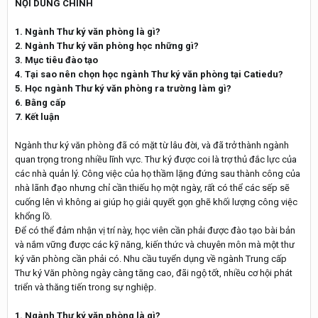
NỘI DUNG CHÍNH
1. Ngành Thư ký văn phòng là gì?
2. Ngành Thư ký văn phòng học những gì?
3. Mục tiêu đào tạo
4. Tại sao nên chọn học ngành Thư ký văn phòng tại Catiedu?
5. Học ngành Thư ký văn phòng ra trường làm gì?
6. Bằng cấp
7. Kết luận
Ngành thư ký văn phòng đã có mặt từ lâu đời, và đã trở thành ngành
quan trọng trong nhiều lĩnh vực. Thư ký được coi là trợ thủ đắc lực của
các nhà quản lý. Công việc của họ thầm lặng đứng sau thành công của
nhà lãnh đạo nhưng chỉ cần thiếu họ một ngày, rất có thể các sếp sẽ
cuống lên vì không ai giúp họ giải quyết gọn ghẽ khối lượng công việc
khổng lồ.
Để có thể đảm nhận vị trí này, học viên cần phải được đào tạo bài bản
và nắm vững được các kỹ năng, kiến thức và chuyên môn mà một thư
ký văn phòng cần phải có. Nhu cầu tuyển dụng về ngành Trung cấp
Thư ký Văn phòng ngày càng tăng cao, đãi ngộ tốt, nhiều cơ hội phát
triển và thăng tiến trong sự nghiệp.
1. Ngành Thư ký văn phòng là gì?