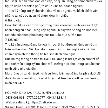
tân...) tại Ủy ban nhân dân các cấp, cơ quan Đảng, tổ chức chính trị - xã
hội, tổ chức phi chính phủ, tổ chức kinh tế, doanh nghiệp;
- Thư ký riêng, trợ lý cho lãnh đạo về các nghiệp vụ hành chính văn
phòng tại các cơ quan, tổ chức, doanh nghiệp.
6. Bằng cấp
Hoàn tất tất cả các môn học trong toàn khóa học, sinh viên sẽ được
nhận bằng cử nhân Trung cấp ngành Thư ký văn phòng do học viện
Catiedu cấp theo phôi bằng của Bộ Giáo dục & Đào tạo.
7. Kết luận
Thư ký văn phòng đang là ngành học rất hot được nhiều bạn trẻ tìm
hiểu và theo học. Nếu bạn đang quan tâm ngành nghề này thì chắc
chắn đây là những thông tin hữu ích dành cho bạn!
Qua những thông tin trên thì CATIEDU đáng là nơi lựa chọn cho tất cả
các sinh viên đăng ký lựa chọn môi trường học cho tương lai bản thân
mình cũng như gia định.
Mọi thông tin tư vấn tuyển sinh vui lòng bấm nút đăng ký phía dưới để
được tư vấn viên hỗ trợ tốt nhất hoặc call trực tiếp hotline của Trường
miễn phí 24/7.
HỌC VIỆN ĐÀO TẠO TRỰC TUYẾN CATIEDU
0838.068.068 - 0777.255.777 - 0943.11.33.11
Website đăng ký:
https://cati.edu.vn
Sơ sở I: Trung Tâm GDTX Tôn Đức Thắng: Số 37/5 Ngô Tất Tố, P.21, Q.