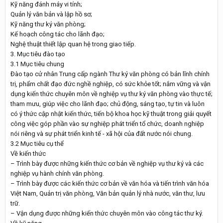
Kỹ năng đánh máy vi tính;
Quản lý văn bản và lập hồ sơ;
Kỹ năng thư ký văn phòng;
Kế hoạch công tác cho lãnh đạo;
Nghệ thuật thiết lập quan hệ trong giao tiếp.
3. Mục tiêu đào tạo
3.1 Mục tiêu chung
Đào tạo cử nhân Trung cấp ngành Thư ký văn phòng có bản lĩnh chính
trị, phẩm chất đạo đức nghề nghiệp, có sức khỏe tốt; nắm vững và vận
dụng kiến thức chuyên môn về nghiệp vụ thư ký văn phòng vào thực tế;
tham mưu, giúp việc cho lãnh đạo; chủ động, sáng tạo, tự tin và luôn
có ý thức cập nhật kiến thức, tiến bộ khoa học kỹ thuật trong giải quyết
công việc góp phần vào sự nghiệp phát triển tổ chức, doanh nghiệp
nói riêng và sự phát triển kinh tế - xã hội của đất nước nói chung.
3.2 Mục tiêu cụ thể
Về kiến thức
– Trình bày được những kiến thức cơ bản về nghiệp vụ thư ký và các
nghiệp vụ hành chính văn phòng.
– Trình bày được các kiến thức cơ bản về văn hóa và tiến trình văn hóa
Việt Nam, Quản trị văn phòng, Văn bản quản lý nhà nước, văn thư, lưu
trữ.
– Vận dụng được những kiến thức chuyên môn vào công tác thư ký.