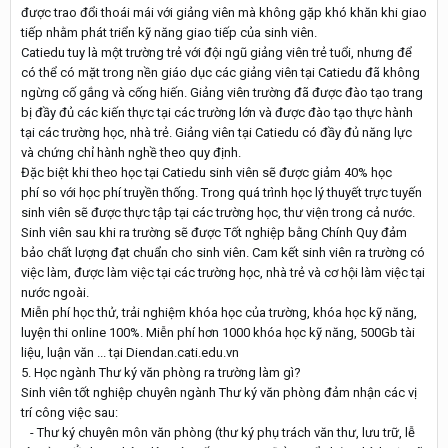
được trao đổi thoái mái với giảng viên mà không gặp khó khăn khi giao
tiếp nhằm phát triển kỹ năng giao tiếp của sinh viên.
Catiedu tuy là một trường trẻ với đội ngũ giảng viên trẻ tuổi, nhưng để
có thể có mặt trong nền giáo dục các giảng viên tại Catiedu đã không
ngừng cố gắng và cống hiến. Giảng viên trường đã được đào tạo trang
bị đầy đủ các kiến thực tại các trường lớn và được đào tạo thực hành
tại các trường học, nhà trẻ. Giảng viên tại Catiedu có đầy đủ năng lực
và chứng chỉ hành nghề theo quy định.
Đặc biệt khi theo học tại Catiedu sinh viên sẽ được giảm 40% học
phí so với học phí truyền thống. Trong quá trình học lý thuyết trực tuyến
sinh viên sẽ được thực tập tại các trường học, thư viện trong cả nước.
Sinh viên sau khi ra trường sẽ được Tốt nghiệp bằng Chính Quy đảm
bảo chất lượng đạt chuẩn cho sinh viên. Cam kết sinh viên ra trường có
việc làm, được làm việc tại các trường học, nhà trẻ và cơ hội làm việc tại
nước ngoài.
Miễn phí học thử, trải nghiệm khóa học của trường, khóa học kỹ năng,
luyện thi online 100%. Miễn phí hơn 1000 khóa học kỹ năng, 500Gb tài
liệu, luận văn ... tại Diendan.cati.edu.vn
5. Học ngành Thư ký văn phòng ra trường làm gì?
Sinh viên tốt nghiệp chuyên ngành Thư ký văn phòng đảm nhận các vị
trí công việc sau:
- Thư ký chuyên môn văn phòng (thư ký phụ trách văn thư, lưu trữ, lễ