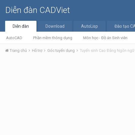
Diễn đàn CADViet
Diễn đàn
Download
AutoLisp
Đào tạo C
AutoCAD
Phần mềm thông dụng
Môn học - Đồ án Sinh viên
Trang chủ
Hỗ trợ
Góc tuyển dụng
Tuyển sinh Cao Đẳng Ngôn ngữ 