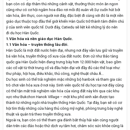
bạn còn có dịp thăm thú những cảnh vật, thưởng thức món ăn ngon
cũng như có cơ hội ngắm hoa đào rơi mỗi độ xuân về.Sự cuốn hút bởi
văn hóa, ẩm thực, con người nơi đây, đặc biệt đi cùng với đó là một nền
giáo dục thuộc top đầu thế giới khiến Hàn Quốc trở thành tâm điểm chú
ý của sinh viên quốc tế. Dưới đây, Catiedu sẽ liệt kê những lý do nên
đi du học Hàn Quốc.
1.Văn hóa và nền giáo dục Hàn Quốc.
1.1 Văn hóa – truyền thống lâu đời.
Hàn Quốc là một đất nước hiện đại, nhưng nơi đây vẫn lưu giữ và truyền
bá văn hóa, truyền thống cổ xưa của đất nước. Đơn cử như Bảo tàng
quốc gia Hàn Quốc hiện đang trưng bày hơn 12.000 hiện vật, bao gồm
các cổ vật từ thời trung cổ và đầu hiện đại với đầy đủ các thể loại như:
thư pháp, hội họa, điêu khắc, thủ công, nghệ thuật châu Á…
Du học sinh có thể trải nghiệm mặc những bộ hanbok và tham gia các
trò chơi văn hóa xưa ở nơi này. Sinh viên quốc tế du học tại nơi đây cũng
có thể tận mắt trải nghiệm văn hóa của vùng đất này khi qua các khu
vực như Bukchon Hanok Village – một khu phố xinh xắn được tạo
thành từ những ngôi nhà truyền thống Hàn Quốc. Tại đây, bạn sẽ có cơ
hội tìm thấy những cửa hàng thủ công mỹ nghệ, phòng trưng bày nghệ
thuật và quán trà theo truyền thống xưa.
Ngoài ra, bạn còn có thể tham gia đánh bắt thủy hải sản cùng người
dân trên các đảo hoặc thử dịch vụ tắm hơi, chăm sóc sức khỏe cũng là