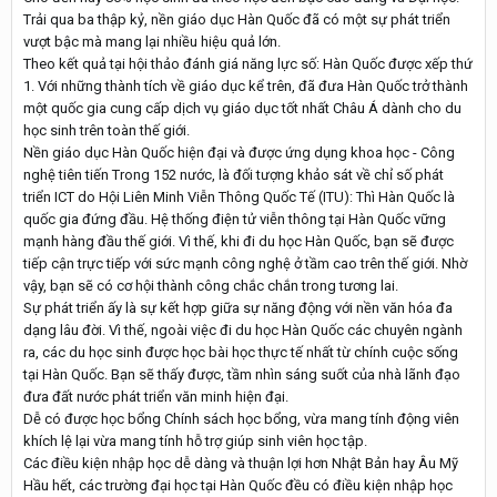
Trải qua ba thập kỷ, nền giáo dục Hàn Quốc đã có một sự phát triển
vượt bậc mà mang lại nhiều hiệu quả lớn.
Theo kết quả tại hội thảo đánh giá năng lực số: Hàn Quốc được xếp thứ
1. Với những thành tích về giáo dục kể trên, đã đưa Hàn Quốc trở thành
một quốc gia cung cấp dịch vụ giáo dục tốt nhất Châu Á dành cho du
học sinh trên toàn thế giới.
Nền giáo dục Hàn Quốc hiện đại và được ứng dụng khoa học - Công
nghệ tiên tiến Trong 152 nước, là đối tượng khảo sát về chỉ số phát
triển ICT do Hội Liên Minh Viễn Thông Quốc Tế (ITU): Thì Hàn Quốc là
quốc gia đứng đầu. Hệ thống điện tử viễn thông tại Hàn Quốc vững
mạnh hàng đầu thế giới. Vì thế, khi đi du học Hàn Quốc, bạn sẽ được
tiếp cận trực tiếp với sức mạnh công nghệ ở tầm cao trên thế giới. Nhờ
vậy, bạn sẽ có cơ hội thành công chắc chắn trong tương lai.
Sự phát triển ấy là sự kết hợp giữa sự năng động với nền văn hóa đa
dạng lâu đời. Vì thế, ngoài việc đi du học Hàn Quốc các chuyên ngành
ra, các du học sinh được học bài học thực tế nhất từ chính cuộc sống
tại Hàn Quốc. Bạn sẽ thấy được, tầm nhìn sáng suốt của nhà lãnh đạo
đưa đất nước phát triển văn minh hiện đại.
Dễ có được học bổng Chính sách học bổng, vừa mang tính động viên
khích lệ lại vừa mang tính hỗ trợ giúp sinh viên học tập.
Các điều kiện nhập học dễ dàng và thuận lợi hơn Nhật Bản hay Âu Mỹ
Hầu hết, các trường đại học tại Hàn Quốc đều có điều kiện nhập học