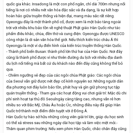
quốc gia khác. Insadong là một con phố ngắn, chỉ dài 700m nhưng nổi
tiếng là nơi có nhiều nét văn hóa đặc sắc và đa dạng, là sự kết hợp
hoàn hảo giữa truyền thống và hiện đại, mang màu sắc rất riêng.
Gyeongju đây là một thành phố cổ, được xem là một bảo tàng ngoài
trời với nhiều khu bảo tồn về nghệ thuật Phật giáo Hàn Quốc như tác
phẩm điêu khắc, chùa, đền thờ và cung điện. Gyeongju được UNESCO
công nhận là di sản văn hóa thế giới. Nếu thích kiến trúc châu Á thì
Gyeongju là một ví dụ điển hình của kiến trúc truyền thống Hàn Quốc.
- Thành phố biển Busan: thành phố lớn thứ hai của Hàn Quốc. Nơi đây
cũng là thành phố được ví như thiên đường du lịch với nhiều địa danh
du lịch nổi tiếng mà bất cứ du khách nào đến đây cũng không thể bỏ
qua.
- Chiêm ngưỡng vẻ đẹp của các ngôi chùa Phật giáo: Các ngôi chùa
của Seoul vẫn giữ được nét đẹp cổ kính nguyên sơ. Những người dân
địa phương nơi đây luôn bảo tồn, phát huy và gìn giữ phong tục tập
quán truyền thống.- Tham gia các hoạt động vui chơi giải trí: Mặc dù chi
phí sinh hoạt tại thủ đô Seoulngày càng tăng cao, nhưng vẫn rẻ hơn
nhiều so với Bắc Mỹ, Châu Âu hoặc Úc, những điều này đã giúp Hàn
Quốc trở thành một điểm đến tuyệt vời ở Đông Á.
Hàn Quốc tự hào sở hữu những công viên giải trí lớn, giúp du học sinh
có thể xả stress sau những ngày dài học tập và làm việc mệt mỏi.-
Thăm quan phim trường: Nếu xem phim Hàn Quốc, chắc chắn đây cũng