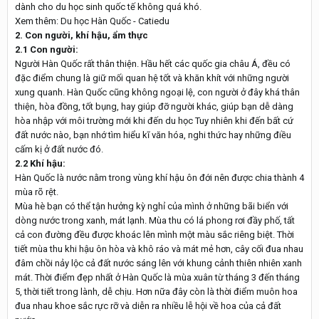
dành cho du học sinh quốc tế không quá khó.
Xem thêm: Du học Hàn Quốc - Catiedu
2. Con người, khí hậu, ẩm thực
2.1 Con người:
Người Hàn Quốc rất thân thiện. Hầu hết các quốc gia châu Á, đều có
đặc điểm chung là giữ mối quan hệ tốt và khăn khít với những người
xung quanh. Hàn Quốc cũng không ngoại lệ, con người ở đây khá thân
thiện, hòa đồng, tốt bụng, hay giúp đỡ người khác, giúp bạn dễ dàng
hòa nhập với môi trường mới khi đến du học Tuy nhiên khi đến bất cứ
đất nước nào, bạn nhớ tìm hiểu kĩ văn hóa, nghi thức hay những điều
cấm kị ở đất nước đó.
2.2 Khí hậu:
Hàn Quốc là nước nằm trong vùng khí hậu ôn đới nên được chia thành 4
mùa rõ rệt.
Mùa hè bạn có thể tận hưởng kỳ nghỉ của mình ở những bãi biển với
dòng nước trong xanh, mát lạnh. Mùa thu có lá phong rơi đầy phố, tất
cả con đường đều được khoác lên mình một màu sắc riêng biệt. Thời
tiết mùa thu khi hậu ôn hòa và khô ráo và mát mẻ hơn, cây cối đua nhau
đâm chồi nảy lộc cả đất nước sáng lên với khung cảnh thiên nhiên xanh
mát. Thời điểm đẹp nhất ở Hàn Quốc là mùa xuân từ tháng 3 đến tháng
5, thời tiết trong lành, dễ chịu. Hơn nữa đây còn là thời điểm muôn hoa
đua nhau khoe sắc rực rỡ và diễn ra nhiều lễ hội về hoa của cả đất