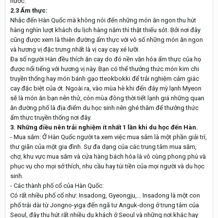
nước.
2.3 Ẩm thực:
Nhắc đến Hàn Quốc mà không nói đến những món ăn ngon thu hút
hàng nghìn lượt khách du lịch hàng năm thì thật thiếu sót. Bởi nơi đây
cũng được xem là thiên đường ẩm thực với vô số những món ăn ngon
và hương vị đặc trưng nhất là vị cay cay xé lưỡi.
Đa số người Hàn đều thích ăn cay do đó nền văn hóa ẩm thực của họ
được nổi tiếng với hương vị này. Bạn có thể thưởng thức món kim chi
truyền thống hay món bánh gạo tteokbokki để trải nghiệm cảm giác
cay đặc biệt của ớt. Ngoài ra, vào mùa hè khi đến đây mỳ lạnh Myeon
sẽ là món ăn bạn nên thử, còn mùa đông thời tiết lạnh giá những quan
ăn đường phố là địa điểm du học sinh nên ghé thăm để thưởng thức
ẩm thực truyền thống nơi đây.
3. Những điều nên trải nghiệm ít nhất 1 lần khi du học đến Hàn.
- Mua sắm: Ở Hàn Quốc người ta xem việc mua sắm là một phần giải trí,
thư giãn của một gia đình. Sự đa dạng của các trung tâm mua sắm,
chợ, khu vực mua sắm và cửa hàng bách hóa là vô cùng phong phú và
phục vụ cho mọi sở thích, nhu cầu hay túi tiền của mọi người và du học
sinh.
- Các thành phố cổ của Hàn Quốc:
Có rất nhiều phố cổ như: Insadong, Gyeongju,... Insadong là một con
phố trải dài từ Jongno-yiga đến ngã tư Anguk-dong ở trung tâm của
Seoul, đây thu hút rất nhiều du khách ở Seoul và những nơi khác hay