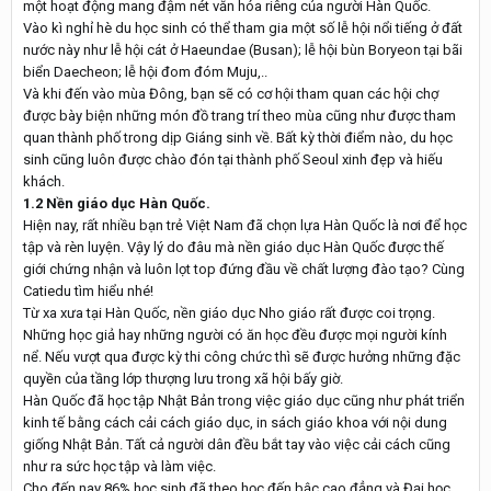
một hoạt động mang đậm nét văn hóa riêng của người Hàn Quốc.
Vào kì nghỉ hè du học sinh có thể tham gia một số lễ hội nổi tiếng ở đất
nước này như lễ hội cát ở Haeundae (Busan); lễ hội bùn Boryeon tại bãi
biển Daecheon; lễ hội đom đóm Muju,..
Và khi đến vào mùa Đông, bạn sẽ có cơ hội tham quan các hội chợ
được bày biện những món đồ trang trí theo mùa cũng như được tham
quan thành phố trong dịp Giáng sinh về. Bất kỳ thời điểm nào, du học
sinh cũng luôn được chào đón tại thành phố Seoul xinh đẹp và hiếu
khách.
1.2 Nền giáo dục Hàn Quốc.
Hiện nay, rất nhiều bạn trẻ Việt Nam đã chọn lựa Hàn Quốc là nơi để học
tập và rèn luyện. Vậy lý do đâu mà nền giáo dục Hàn Quốc được thế
giới chứng nhận và luôn lọt top đứng đầu về chất lượng đào tạo? Cùng
Catiedu tìm hiểu nhé!
Từ xa xưa tại Hàn Quốc, nền giáo dục Nho giáo rất được coi trọng.
Những học giả hay những người có ăn học đều được mọi người kính
nể. Nếu vượt qua được kỳ thi công chức thì sẽ được hưởng những đặc
quyền của tầng lớp thượng lưu trong xã hội bấy giờ.
Hàn Quốc đã học tập Nhật Bản trong việc giáo dục cũng như phát triển
kinh tế bằng cách cải cách giáo dục, in sách giáo khoa với nội dung
giống Nhật Bản. Tất cả người dân đều bắt tay vào việc cải cách cũng
như ra sức học tập và làm việc.
Cho đến nay 86% học sinh đã theo học đến bậc cao đẳng và Đại học.