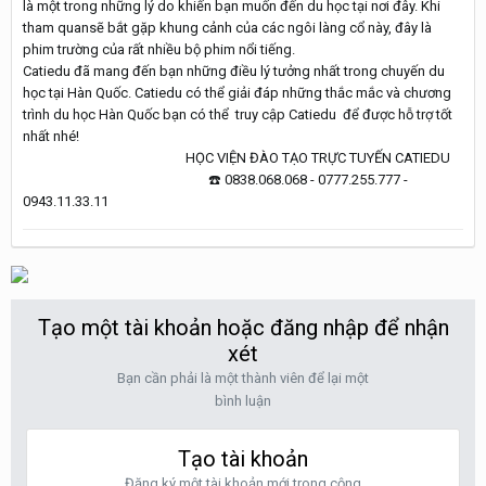
là một trong những lý do khiến bạn muốn đến du học tại nơi đây. Khi
tham quansẽ bắt gặp khung cảnh của các ngôi làng cổ này, đây là
phim trường của rất nhiều bộ phim nổi tiếng.
Catiedu đã mang đến bạn những điều lý tưởng nhất trong chuyến du
học tại Hàn Quốc. Catiedu có thể giải đáp những thắc mắc và chương
trình du học Hàn Quốc bạn có thể truy cập Catiedu để được hỗ trợ tốt
nhất nhé!
HỌC VIỆN ĐÀO TẠO TRỰC TUYẾN CATIEDU
☎️
0838.068.068 - 0777.255.777 -
0943.11.33.11
Tạo một tài khoản hoặc đăng nhập để nhận
xét
Bạn cần phải là một thành viên để lại một
bình luận
Tạo tài khoản
Đăng ký một tài khoản mới trong cộng