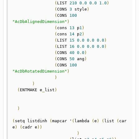
(
LIST 
210
0
.
0
0
.
0
1
.
0
)
(
CONS 
3
 style
)
(
CONS 
100
"AcDbAlignedDimension"
)
(
cons 
13
 p
1
)
(
cons 
14
 p
2
)
(
LIST 
15
0
.
0
0
.
0
0
.
0
)
(
LIST 
16
0
.
0
0
.
0
0
.
0
)
(
CONS 
40
0
.
0
)
(
CONS 
50
 ang
)
(
CONS 
100
"AcDbRotatedDimension"
)
)
)
(
ENTMAKE e
_
list
)
)
(
setq listdinh 
(
mapcar '
(
lambda 
(
e
)
(
list 
(
car 
e
)
(
cadr e
))
)