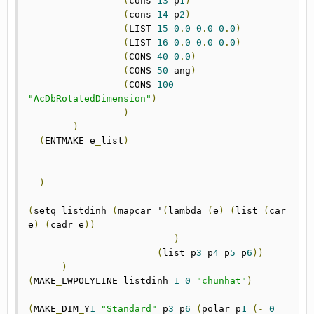
(
cons 
13
 p
1
)
(
cons 
14
 p
2
)
(
LIST 
15
0
.
0
0
.
0
0
.
0
)
(
LIST 
16
0
.
0
0
.
0
0
.
0
)
(
CONS 
40
0
.
0
)
(
CONS 
50
 ang
)
(
CONS 
100
"AcDbRotatedDimension"
)
)
)
(
ENTMAKE e
_
list
)
)
(
setq listdinh 
(
mapcar '
(
lambda 
(
e
)
(
list 
(
car 
e
)
(
cadr e
))
)
(
list p
3
 p
4
 p
5
 p
6
))
)
(
MAKE
_
LWPOLYLINE listdinh 
1
0
"chunhat"
)
(
MAKE
_
DIM
_
Y
1
"Standard"
 p
3
 p
6
(
polar p
1
(-
0