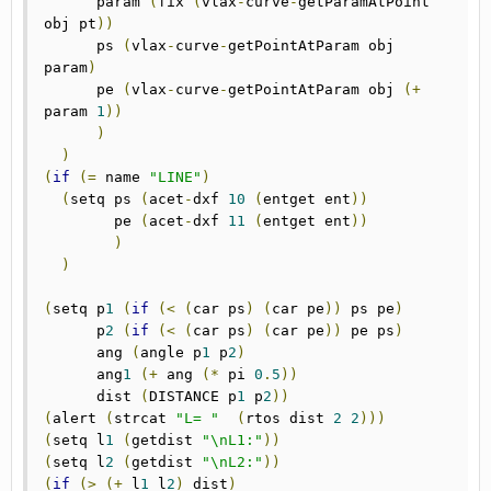
      param 
(
fix 
(
vlax
-
curve
-
getParamAtPoint 
obj pt
))
      ps 
(
vlax
-
curve
-
getPointAtParam obj 
param
)
      pe 
(
vlax
-
curve
-
getPointAtParam obj 
(+
param 
1
))
)
)
(
if
(=
 name 
"LINE"
)
(
setq ps 
(
acet
-
dxf 
10
(
entget ent
))
	pe 
(
acet
-
dxf 
11
(
entget ent
))
)
)
(
setq p
1
(
if
(<
(
car ps
)
(
car pe
))
 ps pe
)
      p
2
(
if
(<
(
car ps
)
(
car pe
))
 pe ps
)
      ang 
(
angle p
1
 p
2
)
      ang
1
(+
 ang 
(*
 pi 
0
.
5
))
      dist 
(
DISTANCE p
1
 p
2
))
(
alert 
(
strcat 
"L= "
(
rtos dist 
2
2
)))
(
setq l
1
(
getdist 
"\nL1:"
))
(
setq l
2
(
getdist 
"\nL2:"
))
(
if
(>
(+
 l
1
 l
2
)
 dist
)