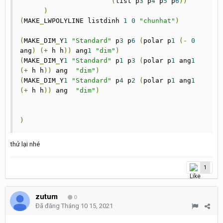
(
list p
3
 p
4
 p
5
 p
6
))
)
(
MAKE
_
LWPOLYLINE listdinh 
1
0
"chunhat"
)
(
MAKE
_
DIM
_
Y
1
"Standard"
 p
3
 p
6
(
polar p
1
(-
0
ang
)
(+
 h h
))
 ang
1
"dim"
)
(
MAKE
_
DIM
_
Y
1
"Standard"
 p
1
 p
3
(
polar p
1
 ang
1
(+
 h h
))
 ang  
"dim"
)
(
MAKE
_
DIM
_
Y
1
"Standard"
 p
4
 p
2
(
polar p
1
 ang
1
(+
 h h
))
 ang  
"dim"
)
)
thử lại nhé
1
zutum
0
Đã đăng
Tháng 10 15, 2021