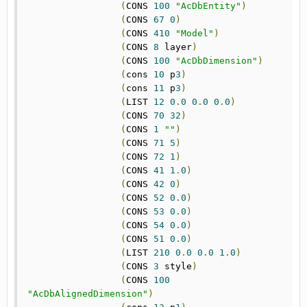
(
CONS 
100
"AcDbEntity"
)
(
CONS 
67
0
)
(
CONS 
410
"Model"
)
(
CONS 
8
 layer
)
(
CONS 
100
"AcDbDimension"
)
(
cons 
10
 p
3
)
(
cons 
11
 p
3
)
(
LIST 
12
0
.
0
0
.
0
0
.
0
)
(
CONS 
70
32
)
(
CONS 
1
""
)
(
CONS 
71
5
)
(
CONS 
72
1
)
(
CONS 
41
1
.
0
)
(
CONS 
42
0
)
(
CONS 
52
0
.
0
)
(
CONS 
53
0
.
0
)
(
CONS 
54
0
.
0
)
(
CONS 
51
0
.
0
)
(
LIST 
210
0
.
0
0
.
0
1
.
0
)
(
CONS 
3
 style
)
(
CONS 
100
"AcDbAlignedDimension"
)