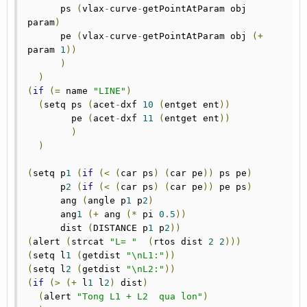
      ps 
(
vlax
-
curve
-
getPointAtParam obj 
param
)
      pe 
(
vlax
-
curve
-
getPointAtParam obj 
(+
param 
1
))
)
)
(
if
(=
 name 
"LINE"
)
(
setq ps 
(
acet
-
dxf 
10
(
entget ent
))
	pe 
(
acet
-
dxf 
11
(
entget ent
))
)
)
(
setq p
1
(
if
(<
(
car ps
)
(
car pe
))
 ps pe
)
      p
2
(
if
(<
(
car ps
)
(
car pe
))
 pe ps
)
      ang 
(
angle p
1
 p
2
)
      ang
1
(+
 ang 
(*
 pi 
0
.
5
))
      dist 
(
DISTANCE p
1
 p
2
))
(
alert 
(
strcat 
"L= "
(
rtos dist 
2
2
)))
(
setq l
1
(
getdist 
"\nL1:"
))
(
setq l
2
(
getdist 
"\nL2:"
))
(
if
(>
(+
 l
1
 l
2
)
 dist
)
(
alert 
"Tong L1 + L2  qua lon"
)