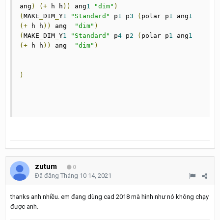
ang
)
(+
 h h
))
 ang
1
"dim"
)
(
MAKE
_
DIM
_
Y
1
"Standard"
 p
1
 p
3
(
polar p
1
 ang
1
(+
 h h
))
 ang  
"dim"
)
(
MAKE
_
DIM
_
Y
1
"Standard"
 p
4
 p
2
(
polar p
1
 ang
1
(+
 h h
))
 ang  
"dim"
)
)
zutum
0
Đã đăng
Tháng 10 14, 2021
thanks anh nhiều. em đang dùng cad 2018 mà hình như nó không chạy
được anh.