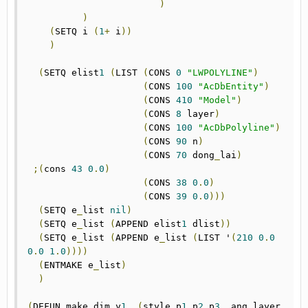
)
)
(
SETQ i 
(
1
+
 i
))
)
(
SETQ elist
1
(
LIST 
(
CONS 
0
"LWPOLYLINE"
)
(
CONS 
100
"AcDbEntity"
)
(
CONS 
410
"Model"
)
(
CONS 
8
 layer
)
(
CONS 
100
"AcDbPolyline"
)
(
CONS 
90
 n
)
(
CONS 
70
 dong
_
lai
)
;(
cons 
43
0
.
0
)
(
CONS 
38
0
.
0
)
(
CONS 
39
0
.
0
)))
(
SETQ e
_
list 
nil
)
(
SETQ e
_
list 
(
APPEND elist
1
 dlist
))
(
SETQ e
_
list 
(
APPEND e
_
list 
(
LIST '
(
210
0
.
0
0
.
0
1
.
0
))))
(
ENTMAKE e
_
list
)
)
(
DEFUN make
_
dim
_
y
1
(
style p
1
 p
2
 p
3
  ang layer 