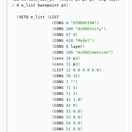
/
 d e
_
list basepoint p
4
)
(
SETQ e
_
list 
(
LIST

(
CONS 
0
"DIMENSION"
)
(
CONS 
100
"AcDbEntity"
)
(
CONS 
67
0
)
(
CONS 
410
"Model"
)
(
CONS 
8
 layer
)
(
CONS 
100
"AcDbDimension"
)
(
cons 
10
 p
3
)
(
cons 
11
 p
3
)
(
LIST 
12
0
.
0
0
.
0
0
.
0
)
(
CONS 
70
32
)
(
CONS 
1
""
)
(
CONS 
71
5
)
(
CONS 
72
1
)
(
CONS 
41
1
.
0
)
(
CONS 
42
0
)
(
CONS 
52
0
.
0
)
(
CONS 
53
0
.
0
)
(
CONS 
54
0
.
0
)
(
CONS 
51
0
.
0
)