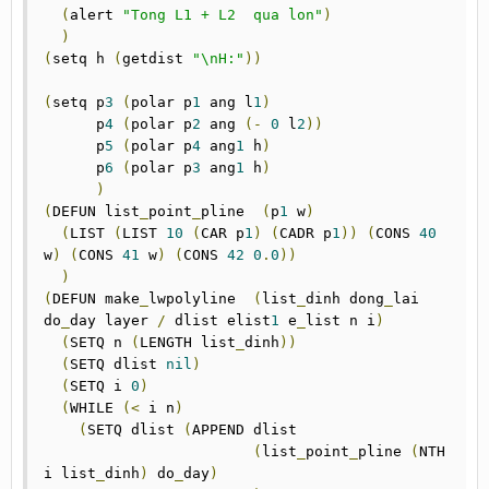
(
alert 
"Tong L1 + L2  qua lon"
)
)
(
setq h 
(
getdist 
"\nH:"
))
(
setq p
3
(
polar p
1
 ang l
1
)
      p
4
(
polar p
2
 ang 
(-
0
 l
2
))
      p
5
(
polar p
4
 ang
1
 h
)
      p
6
(
polar p
3
 ang
1
 h
)
)
(
DEFUN list
_
point
_
pline  
(
p
1
 w
)
(
LIST 
(
LIST 
10
(
CAR p
1
)
(
CADR p
1
))
(
CONS 
40
w
)
(
CONS 
41
 w
)
(
CONS 
42
0
.
0
))
)
(
DEFUN make
_
lwpolyline  
(
list
_
dinh dong
_
lai 
do
_
day layer 
/
 dlist elist
1
 e
_
list n i
)
(
SETQ n 
(
LENGTH list
_
dinh
))
(
SETQ dlist 
nil
)
(
SETQ i 
0
)
(
WHILE 
(<
 i n
)
(
SETQ dlist 
(
APPEND dlist

(
list
_
point
_
pline 
(
NTH 
i list
_
dinh
)
 do
_
day
)