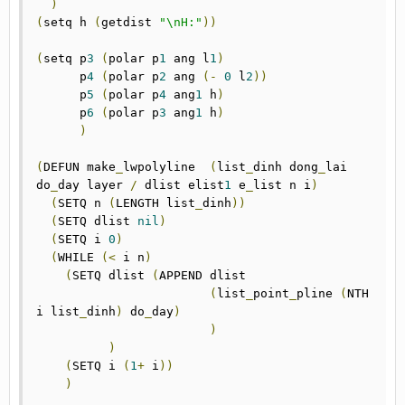
)
(
setq h 
(
getdist 
"\nH:"
))
(
setq p
3
(
polar p
1
 ang l
1
)
      p
4
(
polar p
2
 ang 
(-
0
 l
2
))
      p
5
(
polar p
4
 ang
1
 h
)
      p
6
(
polar p
3
 ang
1
 h
)
)
(
DEFUN make
_
lwpolyline  
(
list
_
dinh dong
_
lai 
do
_
day layer 
/
 dlist elist
1
 e
_
list n i
)
(
SETQ n 
(
LENGTH list
_
dinh
))
(
SETQ dlist 
nil
)
(
SETQ i 
0
)
(
WHILE 
(<
 i n
)
(
SETQ dlist 
(
APPEND dlist

(
list
_
point
_
pline 
(
NTH 
i list
_
dinh
)
 do
_
day
)
)
)
(
SETQ i 
(
1
+
 i
))
)