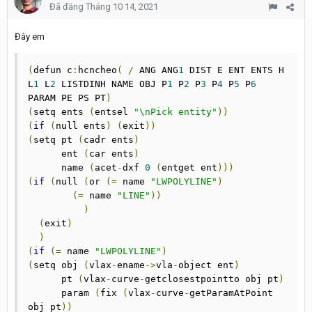
Đã đăng
Tháng 10 14, 2021
Đây em
(
defun c
:
hcncheo
(
/
 ANG ANG
1
 DIST E ENT ENTS H 
L
1
 L
2
 LISTDINH NAME OBJ P
1
 P
2
 P
3
 P
4
 P
5
 P
6
PARAM PE PS PT
)
(
setq ents 
(
entsel 
"\nPick entity"
))
(
if
(
null ents
)
(
exit
))
(
setq pt 
(
cadr ents
)
      ent 
(
car ents
)
      name 
(
acet
-
dxf 
0
(
entget ent
)))
(
if
(
null 
(
or 
(=
 name 
"LWPOLYLINE"
)
(=
 name 
"LINE"
))
)
(
exit
)
)
(
if
(=
 name 
"LWPOLYLINE"
)
(
setq obj 
(
vlax
-
ename
->
vla
-
object ent
)
      pt 
(
vlax
-
curve
-
getclosestpointto obj pt
)
      param 
(
fix 
(
vlax
-
curve
-
getParamAtPoint 
obj pt
))