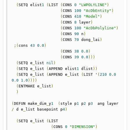
(
SETQ elist
1
(
LIST 
(
CONS 
0
"LWPOLYLINE"
)
(
CONS 
100
"AcDbEntity"
)
(
CONS 
410
"Model"
)
(
CONS 
8
 layer
)
(
CONS 
100
"AcDbPolyline"
)
(
CONS 
90
 n
)
(
CONS 
70
 dong
_
lai
)
;(
cons 
43
0
.
0
)
(
CONS 
38
0
.
0
)
(
CONS 
39
0
.
0
)))
(
SETQ e
_
list 
nil
)
(
SETQ e
_
list 
(
APPEND elist
1
 dlist
))
(
SETQ e
_
list 
(
APPEND e
_
list 
(
LIST '
(
210
0
.
0
0
.
0
1
.
0
))))
(
ENTMAKE e
_
list
)
)
(
DEFUN make
_
dim
_
y
1
(
style p
1
 p
2
 p
3
  ang layer 
/
 d e
_
list basepoint p
4
)
(
SETQ e
_
list 
(
LIST

(
CONS 
0
"DIMENSION"
)