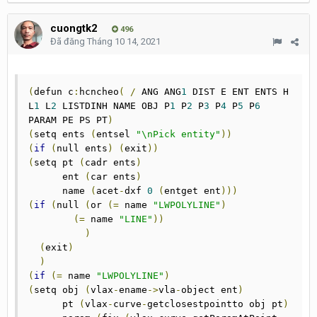
cuongtk2
496
Đã đăng
Tháng 10 14, 2021
(
defun c
:
hcncheo
(
/
 ANG ANG
1
 DIST E ENT ENTS H 
L
1
 L
2
 LISTDINH NAME OBJ P
1
 P
2
 P
3
 P
4
 P
5
 P
6
PARAM PE PS PT
)
(
setq ents 
(
entsel 
"\nPick entity"
))
(
if
(
null ents
)
(
exit
))
(
setq pt 
(
cadr ents
)
      ent 
(
car ents
)
      name 
(
acet
-
dxf 
0
(
entget ent
)))
(
if
(
null 
(
or 
(=
 name 
"LWPOLYLINE"
)
(=
 name 
"LINE"
))
)
(
exit
)
)
(
if
(=
 name 
"LWPOLYLINE"
)
(
setq obj 
(
vlax
-
ename
->
vla
-
object ent
)
      pt 
(
vlax
-
curve
-
getclosestpointto obj pt
)