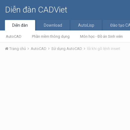
Diễn đàn CADViet
Diễn đàn
Download
AutoLisp
Đào tạo C
AutoCAD
Phần mềm thông dụng
Môn học - Đồ án Sinh viên
Trang chủ
AutoCAD
Sử dụng AutoCAD
lỗi khi gõ lệnh insert