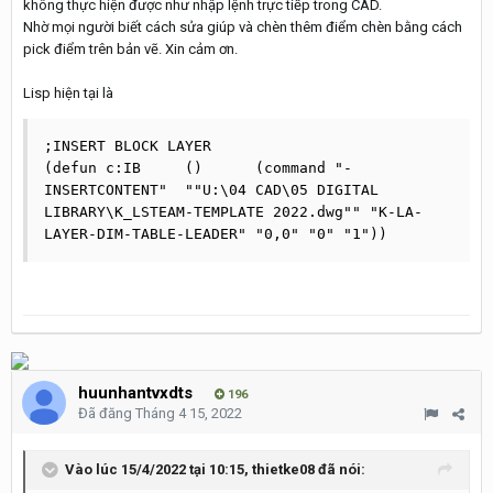
không thực hiện được như nhập lệnh trực tiếp trong CAD.
Nhờ mọi người biết cách sửa giúp và chèn thêm điểm chèn bằng cách
pick điểm trên bản vẽ. Xin cảm ơn.
Lisp hiện tại là
;INSERT BLOCK LAYER

(defun c:IB	()	(command "-
INSERTCONTENT"	""U:\04 CAD\05 DIGITAL 
LIBRARY\K_LSTEAM-TEMPLATE 2022.dwg"" "K-LA-
LAYER-DIM-TABLE-LEADER"	"0,0" "0" "1"))
huunhantvxdts
196
Đã đăng
Tháng 4 15, 2022
Vào lúc 15/4/2022 tại 10:15,
thietke08
đã nói: