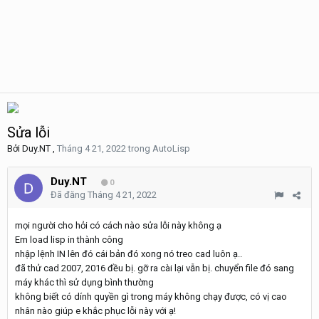
Sửa lỗi
Bởi
Duy.NT
,
Tháng 4 21, 2022
trong
AutoLisp
Duy.NT
0
Đã đăng
Tháng 4 21, 2022
mọi người cho hỏi có cách nào sửa lỗi này không ạ
Em load lisp in thành công
nhập lệnh IN lên đó cái bản đó xong nó treo cad luôn ạ..
đã thử cad 2007, 2016 đều bị. gỡ ra cài lại vẫn bị. chuyển file đó sang
máy khác thì sử dụng bình thường
không biết có dính quyền gì trong máy không chạy được, có vị cao
nhân nào giúp e khắc phục lỗi này với ạ!