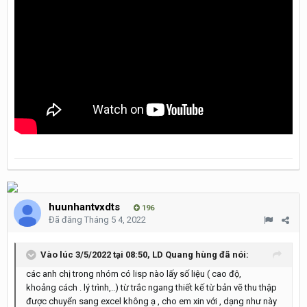
huunhantvxdts
196
Đã đăng
Tháng 5 4, 2022
Vào lúc 3/5/2022 tại 08:50,
LD Quang hùng
đã nói:
các anh chị trong nhóm có lisp nào lấy số liệu ( cao độ,
khoảng cách . lý trình,..) từ trắc ngang thiết kế từ bản vẽ thu thập
được chuyển sang excel không ạ , cho em xin với , dạng như này