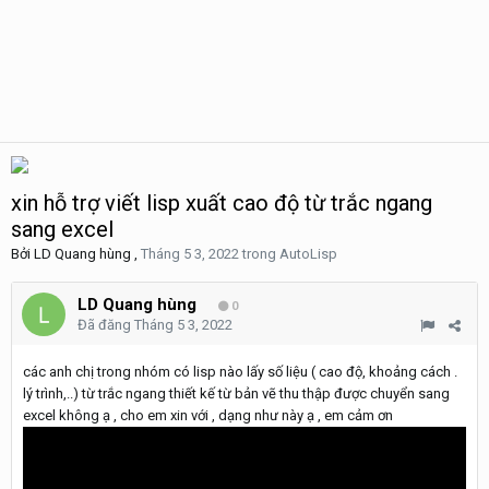
xin hỗ trợ viết lisp xuất cao độ từ trắc ngang
sang excel
Bởi
LD Quang hùng
,
Tháng 5 3, 2022
trong
AutoLisp
LD Quang hùng
0
Đã đăng
Tháng 5 3, 2022
các anh chị trong nhóm có lisp nào lấy số liệu ( cao độ, khoảng cách .
lý trình,..) từ trắc ngang thiết kế từ bản vẽ thu thập được chuyển sang
excel không ạ , cho em xin với , dạng như này ạ , em cảm ơn