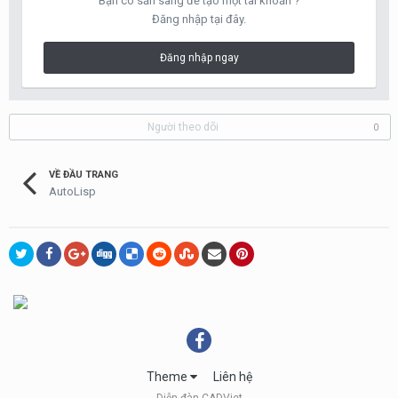
Bạn có sẵn sàng để tạo một tài khoản ?
Đăng nhập tại đây.
Đăng nhập ngay
Người theo dõi
0
VỀ ĐẦU TRANG
AutoLisp
Theme
Liên hệ